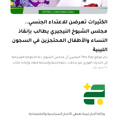
الكثيرات تعرضن للاعتداء الجنسي..
مجلس الشيوخ النيجيري يطالب بإنقاذ
النساء والأطفال المحتجزين في السجون
الليبية
ذكر موقع This Day النيجيري أن مجلس الشيوخ دعا الحكومة الفيدرالية
إلى التحرك الفوري عبر تدخلات دبلوماسية وإنسانية لإنقاذ وإعادة مئات
9 أشهر قبل
النساء والأطفال النيجيريين الذين يعانون في السجون الليبية، بعد
وكالة أخبار ليبية تغطي الأخبار السياسية والاقتصادية