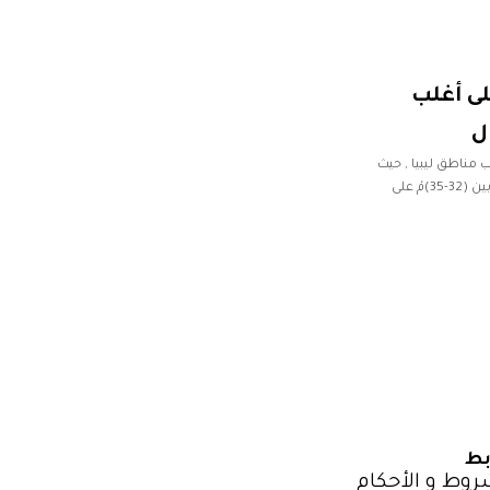
لى أغلب
ل
 مناطق ليبيا , حيث
تتراوح على مناطق الشمال ما بين (20–27)مْ وتسجل ما بين (32-35)مْ على
بط
روط و الأحكام