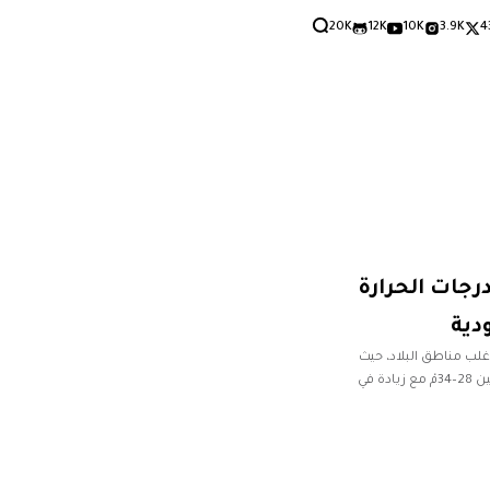
20K
12K
10K
3.9K
4
رجات الحرارة
دية
أغلب مناطق البلاد، حيث
درجات الحرارة أثناء النهار تتراوح على مناطق الشمال ما بين 28–34مْ مع زيادة في