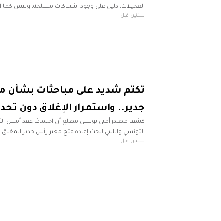
العجيلات، دليل على وجود اشتباكات مسلحة، وليس كما اد
سنتين قبل
إجراءات تتم لمكافحة المخدرات. وأضاف الديباني، خلال
تكتم شديد على مباحثات بشأن م
جدير.. واستمرار الإغلاق دون تحد
كشف مصدر أمني تونسي مطلع أن اجتماعًا عقد أمس الأحد،
التونسي والليبي لبحث إعادة فتح معبر رأس جدير المغلق 
سنتين قبل
اشتباكات بين مجموعات ليبية