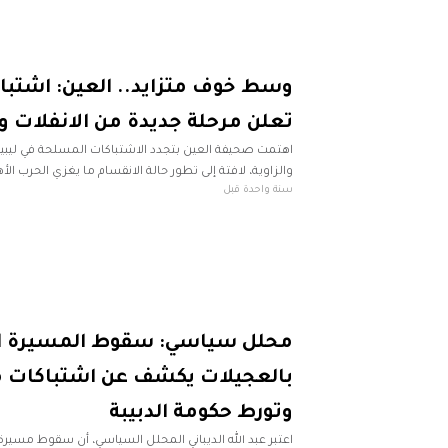
وسط خوف متزايد.. العين: اشتباك
تعلن مرحلة جديدة من الانفلات 
اهتمت صحيفة العين بتجدد الاشتباكات المسلحة في ليب
والزاوية، لافتة إلى تطور حالة الانقسام ما يغزي الحرب الأه
سنة واحدة قبل
الإماراتية قالت إن الاشتباكات في ليبيا
محلل سياسي: سقوط المسيرة ال
بالعجيلات يكشف عن اشتباكات 
وتورط حكومة الدبيبة
اعتبر عبد الله الديباني المحلل السياسي، أن سقوط مسير