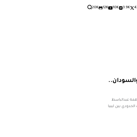
20K
12K
10K
3.9K
4
السودان..
نظمة عبدالباسط
لحدودي بين ليبيا
ط،