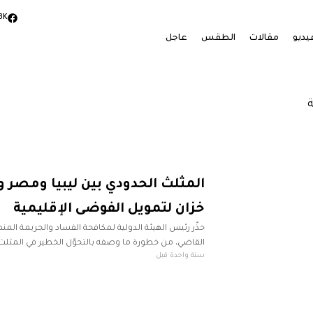
3K
يديو
مقالات
الطقس
عاجل
المثلث الحدودي بين ليبيا ومصر و
خزان لتمويل الفوضى الإقليمية
حذّر رئيس الهيئة الدولية لمكافحة الفساد والجريمة الم
القاضي، من خطورة ما وصفه بالتحوّل الخطير في المثلث ا
سنة واحدة قبل
ومصر والسودان. وقال القاضي في مقابلة مع قناة الوس