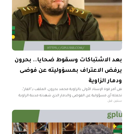
بعد الاشتباكات وسقوط ضحايا.. بحرون
يرفض الاعتراف بمسؤوليته عن فوضى
ودمار الزاوية
نفى آمر قوة الإسناد الأولى بالزاوية محمد بحرون، الملقب بـ"الفار"،
تحمله أي مسؤولية عن الفوضى والدمار الذي شهدته مدينة الزاوية
سنتين قبل
مؤخرًا، جراء الاشتباكات المسلحة التي اندلعت بين مجموعات مسلحة
تابعة