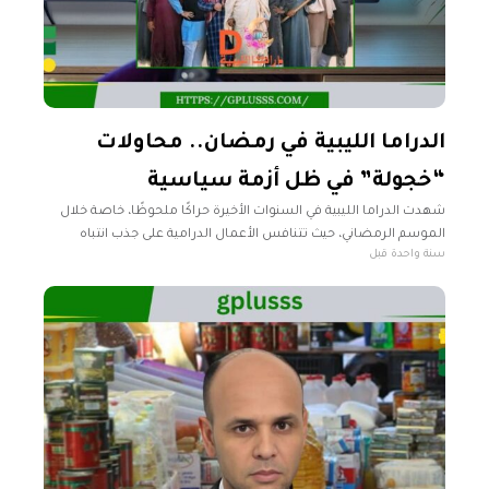
الدراما الليبية في رمضان.. محاولات
“خجولة” في ظل أزمة سياسية
شهدت الدراما الليبية في السنوات الأخيرة حراكًا ملحوظًا، خاصة خلال
الموسم الرمضاني، حيث تتنافس الأعمال الدرامية على جذب انتباه
سنة واحدة قبل
المشاهدين. ورغم التحديات التي تواجهها صناعة الدراما الليبية، إلا أن
بعض