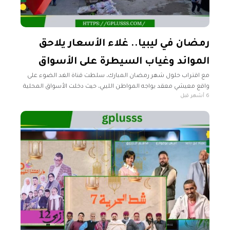
رمضان في ليبيا.. غلاء الأسعار يلاحق
الموائد وغياب السيطرة على الأسواق
مع اقتراب حلول شهر رمضان المبارك، سلطت قناة الغد الضوء على
واقع معيشي معقد يواجه المواطن الليبي، حيث دخلت الأسواق المحلية
6 أشهر قبل
في سباق محفوم بالمخاطر لتأمين السلع الغذائية الأساسية. ورصد