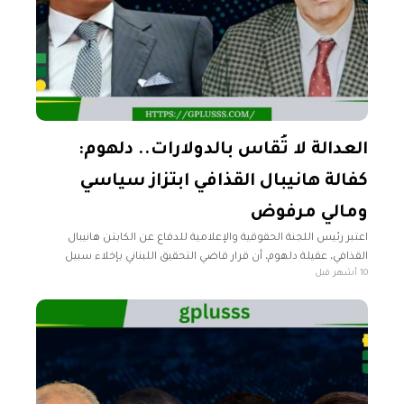
العدالة لا تُقاس بالدولارات.. دلهوم:
كفالة هانيبال القذافي ابتزاز سياسي
ومالي مرفوض
اعتبر رئيس اللجنة الحقوقية والإعلامية للدفاع عن الكابتن هانيبال
القذافي، عقيلة دلهوم، أن قرار قاضي التحقيق اللبناني بإخلاء سبيل
10 أشهر قبل
موكله مقابل كفالة مالية قدرها 11 مليون دولار يمثل ابتزازًا مرفوضًا