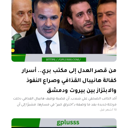
من قصر العدل إلى مكتب بري.. أسرار
كفالة هانيبال القذافي وصراع النفوذ
والابتزاز بين بيروت ودمشق
أكد الكاتب الصحفي علي شندب، أن قضية توقيف هانيبال القذافي دخلت
مرحلة جديدة بعد ما وصفه بـ"اختراق كبير" في مسارها، مشيرًا إلى أن
10 أشهر قبل
الجدار الصلب الذي أحاط بالملف طيلة السنوات