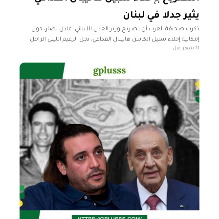
يثير جدلا في لبنان
ذكرت صحيفة العرب أن تصريح وزير العدل اللبناني، عادل نصار، حول
إمكانية إخلاء سبيل الكابتن هانيبال القذافي، نجل الزعيم الليبي الراحل
11 شهر قبل
معمر القذافي، أثار موجة من الجدل السياسي والقانوني في