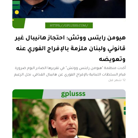
هيومن رايتس ووتش: احتجاز هانيبال غير
قانوني ولبنان ملزمة بالإفراج الفوري عنه
وتعويضه
أكدت منظمة "هيومن رايتس ووتش" في تقريرها الصادر اليوم ضرورة
قيام السلطات اللبنانية بالإفراج الفوري عن هانيبال القذافي، نجل الزعيم
12 شهر قبل
الليبي السابق معمر القذافي، الذي تحتجزه بشكل غير قانوني منذ