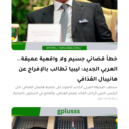
خطأ قضائي جسيم ولا واقعية عميقة..
العربي الجديد: ليبيا تطالب بالإفراج عن
هانيبال القذافي
سلطت صحيفة العربي الجديد الضوء على قضية هانيبال القذافي نجل
الرئيس الليبي الراحل القائد معمر القذافي، والقابع في السجون اللبنانية،
سنة واحدة قبل
في قضية اختفاء موسى الصدر في ليبيا. وقالت الصحيفة إن