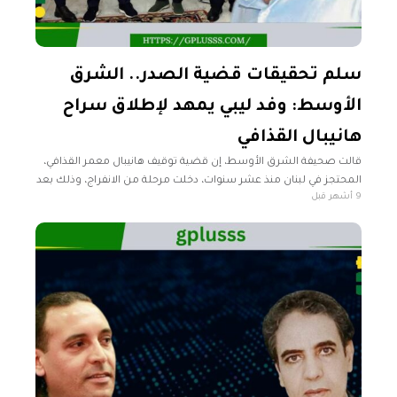
سلم تحقيقات قضية الصدر.. الشرق
الأوسط: وفد ليبي يمهد لإطلاق سراح
هانيبال القذافي
قالت صحيفة الشرق الأوسط، إن قضية توقيف هانيبال معمر القذافي،
المحتجز في لبنان منذ عشر سنوات، دخلت مرحلة من الانفراج، وذلك بعد
9 أشهر قبل
زيارة وفد رسمي ليبي إلى بيروت، حاملاً معه