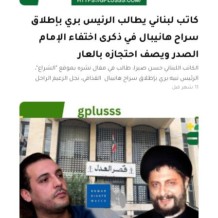
كاتب لبناني يطالب الرئيس بري بإطلاق
سراح هانيبال في ذكرى اختفاء الإمام
الصدر ويصف احتجازه بالعار
الكاتب اللبناني حسن صبرا، طالب في مقال نشره بموقع "الشراع"،
الرئيس نبيه بري بإطلاق سراح هانيبال القذافي، نجل الزعيم الراحل
11 شهر قبل
معمر القذافي، مؤكداً أن احتجازه يشكل "عاراً" على القضاء اللبناني
والسياسة