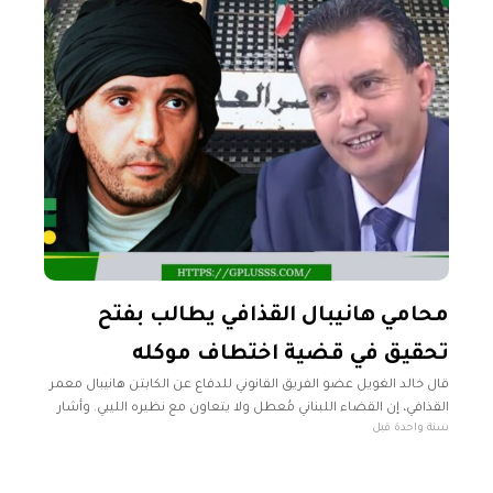
محامي هانيبال القذافي يطالب بفتح
تحقيق في قضية اختطاف موكله
قال خالد الغويل عضو الفريق القانوني للدفاع عن الكابتن هانيبال معمر
القذافي، إن القضاء اللبناني مُعطل ولا يتعاون مع نظيره الليبي. وأشار
سنة واحدة قبل
الغويل، في مداخلة لقناة "العربية"، إلى ضرورة تناول