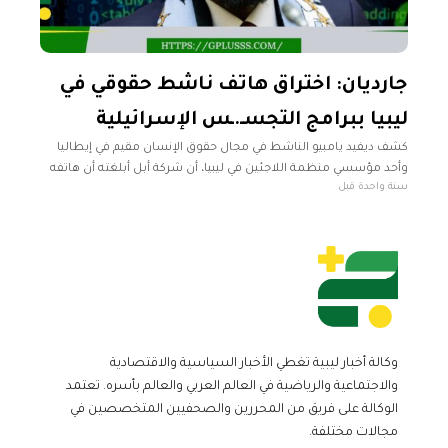
جارديان: اختراق هاتف ناشط حقوقي في
ليبيا ببرامج التجسـ.ـس الإسرائيلية
كشف ديفيد يامبيو الناشط في مجال حقوق الإنسان مقيم في إيطاليا
وأحد مؤسسي منظمة اللاجئين في ليبيا، أن شركة أبل أبلغته أن هاتفه
سنة واحدة قبل
كان مستهدفًا في هجوم ببرامج التجسس. وبحسب
وكالة أخبار ليبية تغطي الأخبار السياسية والاقتصادية
والاجتماعية والرياضية في العالم العربي والعالم بأسره. تعتمد
الوكالة على فريق من المحررين والصحفيين المتخصصين في
مجالات مختلفة.