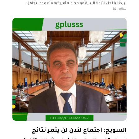
بريطانيا لحل الأزمة الليبية هو محاولة أمريكية متعمدة لتجاهل
سنتين قبل
الأطراف الليبية. ورجح الدعيسي في تصريحات تلفزيونية لفضائية "بوابة
الوسط" عدم
السويح: اجتماع لندن لن يثمر نتائج