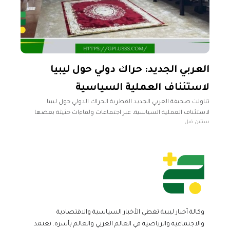
العربي الجديد: حراك دولي حول ليبيا
لاستئناف العملية السياسية
تناولت صحيفة العربي الجديد القطرية الحراك الدولي حول ليبيا
لاستئناف العملية السياسية، عبر اجتماعات ولقاءات حثيثة بعضها
سنتين قبل
بمشاركة ليبية وأخرى بمعزل عنها. وأشارت الصحيفة في تقرير لها، إلى
استعداد العاصمة
وكالة أخبار ليبية تغطي الأخبار السياسية والاقتصادية
والاجتماعية والرياضية في العالم العربي والعالم بأسره. تعتمد