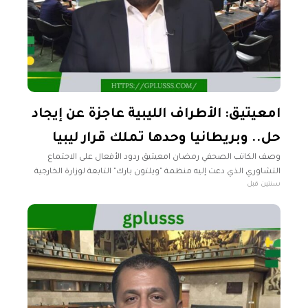
امعيتيق: الأطراف الليبية عاجزة عن إيجاد
حل.. وبريطانيا وحدها تملك قرار ليبيا
وصف الكاتب الصحفي رمضان امعيتيق ردود الأفعال على الاجتماع
التشاوري الذي دعت إليه منظمة "ويلتون بارك" التابعة لوزارة الخارجية
سنتين قبل
والتنمية البريطانية خلال الأيام الماضية بأنها مبالغ فيها. وأضاف
امعيتيق خلال