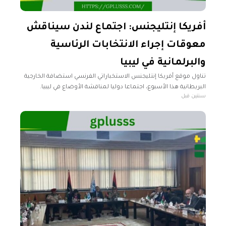
أفريكا إنتليجنس: اجتماع لندن سيناقش
معوقات إجراء الانتخابات الرئاسية
والبرلمانية في ليبيا
تناول موقع أفريكا إنتليجنس الاستخباراتي الفرنسي استضافة الخارجية
البريطانية هذا الأسبوع، اجتماعا دوليا لمناقشة الأوضاع في ليبيا.
سنتين قبل
وأوضح الموقع في تقرير له، أن وكالة ويلتون بارك التابعة لوزارة
الخارجية البريطانية