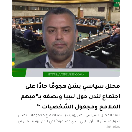
محلل سياسي يشن هجومًا حادًا على
اجتماع لندن حول ليبيا ويصفه بـ”مبهم
الملامح ومجهول الشخصيات “
انتقد المحلل السياسي ناصر بوديب بشدة اجتماع مجموعة الاتصال
الدولية بشأن الشأن الليبي، الذي عقد مؤخرًا في لندن. بوديب قال في
سنتين قبل
تصريحات صحفية، إن اجتماع لندن "مبهم الملامح ومجهول