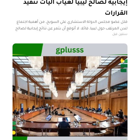
إيجابية لصالح ليبيا لغياب آليات تنفيذ
القرارات
قلل عضو مجلس الدولة الاستشاري علي السويح، من أهمية اجتماع
لندن المرتقب حول ليبيا، قائلا: لا أتوقع أن يثمر عن نتائج إيجابية لصالح
سنتين قبل
ليبيا. وأرجع السويح في تصريحات نقلتها شبكة