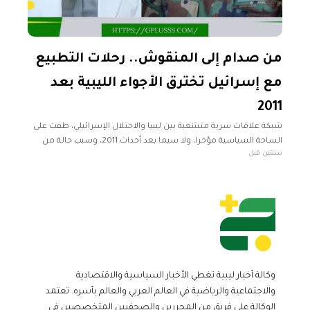
من صدام إلى المنقوش.. رحلات التطبيع
مع إسرائيل تخترق الأجواء الليبية بعد
2011
شبكة علاقات سرية متشعبة بين ليبيا والاحتلال الإسرائيلي، طفت على
الساحة السياسية مؤخرا، ولا سيما بعد أحداث 2011، وسبب حالة من
سنتين قبل
الغضب على المستوى الشعبي والتوجس على المستوى الرسمي. هذه
وكالة أخبار ليبية تغطي الأخبار السياسية والاقتصادية
والاجتماعية والرياضية في العالم العربي والعالم بأسره. تعتمد
الوكالة على فريق من المحررين والصحفيين المتخصصين في