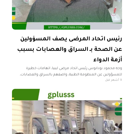
رئيس اتحاد المرضى يصف المسؤولين
عن الصحة بـ السراق والعصابات بسبب
أزمة الدواء
وجه محمود بودابوس رئيس اتحاد مرضى ليبيا، اتهامات خطيرة
للمسؤولين عن المنظومة الطبية، واصفهم بالسراق والعصابات،
9 أشهر قبل
ومحملاً إياهم مسؤولية تفاقم أزمة نقص الأدوية الحاد الذي يهدد حياة
مئات الآلاف من