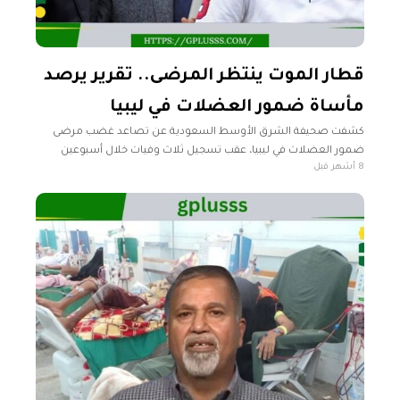
قطار الموت ينتظر المرضى.. تقرير يرصد
مأساة ضمور العضلات في ليبيا
كشفت صحيفة الشرق الأوسط السعودية عن تصاعد غضب مرضى
ضمور العضلات في ليبيا، عقب تسجيل ثلاث وفيات خلال أسبوعين
8 أشهر قبل
فقط، من بينهم طفلان، الأمر الذي دفع المرضى وذويهم إلى التلويح