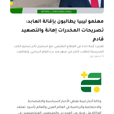
معلمو ليبيا يطالبون بإقالة العابد:
تصريحات المخدرات إهانة والتصعيد
قادم
تفجرت أزمة حادة في القطاع التعليمي، مع استمرار تأخر تسليم الكتب
المدرسية للطلاب لأكثر من شهر منذ بدء العام الدراسي، وتفاقمت
9 أشهر قبل
الأزمة بتصريحات مثيرة للجدل أدلى بها وزير التعليم في
وكالة أخبار ليبية تغطي الأخبار السياسية والاقتصادية
والاجتماعية والرياضية في العالم العربي والعالم بأسره. تعتمد
الوكالة على فريق من المحررين والصحفيين المتخصصين في