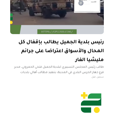
رئيس بلدية الجميل يطالب بإقفال كل
المحال والأسواق اعتراضا على جرائم
مليشيا الفار
طالب رئيس المجلس التسييري لبلدية الجميل فتحي الحمروني، مدير
فرع جهاز الحرس البلدي في المدينة، بتنفيذ مطالب أهالي بلديات
سنتين قبل
الجميل والمنشية وراقدالين وزليطن. وتتضمن المطالب، بحسب
الخطاب الموجه من الحمروني