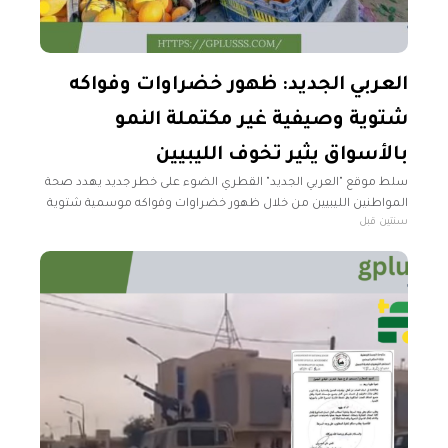
العربي الجديد: ظهور خضراوات وفواكه
شتوية وصيفية غير مكتملة النمو
بالأسواق يثير تخوف الليبيين
سلط موقع "العربي الجديد" القطري الضوء على خطر جديد يهدد صحة
المواطنين الليبيين من خلال ظهور خضراوات وفواكه موسمية شتوية
سنتين قبل
وصيفية غير مكتملة النمو بأسواق ليبيا، قبل أن يحل موسمها