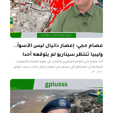
عصام حجي: إعصار دانيال ليس الأسوأ..
وليبيا تنتظر سيناريو لم يتوقعه أحدا
أكد عصام حجي العالم المصري والباحث في علوم الفضاء والتغيرات
المناخية، أن المخاطر التي تسببت في إعصار دانيال جاءت بسبب حوض
سنتين قبل
درنة المرتفع عن البحر ٣٠٠ متر وشكلت عوامل التعرية