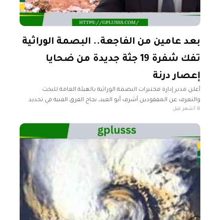
بعد عامين من الفاجعة.. البصمة الوراثية
تفك شفرة 19 جثة جديدة من ضحايا
إعصار درنة
أعلن مدير إدارة مختبرات البصمة الوراثية بالهيئة العامة للبحث
والتعرف عن المفقودين أشرف أبو العيد، نجاح الفرق الفنية في تحديد
8 أشهر قبل
هويات تسع عشرة حالة جديدة من ضحايا إعصار دانيال لترتفع