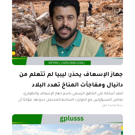
جهاز الإسعاف يحذر: ليبيا لم تتعلم من
دانيال ومفاجآت المناخ تهدد البلاد
انتقد أسامة علي الناطق الرسمي باسم جهاز الإسعاف والطوارئ،
تعامل المسؤولين مع الكوارث المناخية المحتمل حدوثها، مؤكدًا أن
سنة واحدة قبل
الدرس الوحيد المستفاد من كارثة إعصار دانيال حتى الآن هو "جمع أعداد