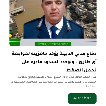
دفاع مدني الدبيبة يؤكد جاهزيته لمواجهة
أي طارئ.. ويؤكد: السدود قادرة على
تحمل الضغط
قلل الطيب بلوط، مدير إدارة الدفاع المدني والإنقاذ التابع لحكومة
الدبيبة، من أهمية تداعيات التغيرات المناخية على المناطق المختلفة في
سنتين قبل
ليبيا، مشيرًا إلى عدم وجود خطورة على المناطق المتوقع أن
Load More