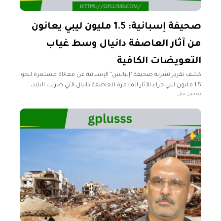
صحيفة إسبانية: 1.5 مليون ليبي يعانون
من آثار العاصفة دانيال وسط غياب
التعويضات الكافية
كشف تقرير نشرته صحيفة "إلبايس" الإسبانية عن معاناة مستمرة لنحو
1.5 مليون ليبي جراء الآثار المدمرة للعاصفة دانيال التي ضربت البلاد،
سنتين قبل
مشيرة إلى أن الضحايا لم يتلقوا سوى تعويضات ضئيلة