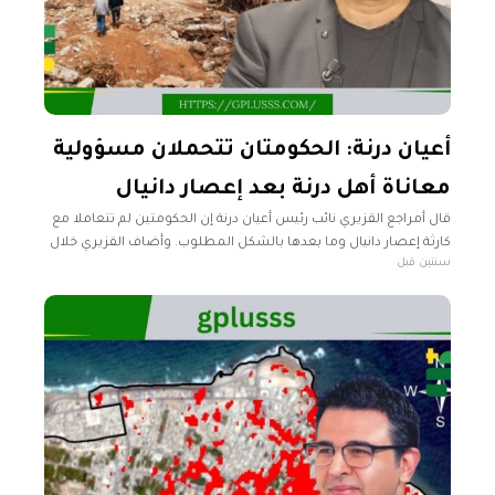
أعيان درنة: الحكومتان تتحملان مسؤولية
معاناة أهل درنة بعد إعصار دانيال
قال أمراجع القزيري نائب رئيس أعيان درنة إن الحكومتين لم تتعاملا مع
كارثة إعصار دانيال وما بعدها بالشكل المطلوب. وأضاف القزيري خلال
سنتين قبل
تصريحات تليفزيونية لفضائية "ليبيا الأحرار" أن مواطني درنة