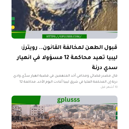
قبول الطعن لمخالفة القانون.. رويترز:
ليبيا تعيد محاكمة 12 مسؤولا في انهيار
سدي درنة
قال مصدر قضائي ومحامي أحد المتهمين في قضية انهيار سدَّي وادي
درنة إن المحكمة العليا في شرق ليبيا أعادت اليوم الأحد، محاكمة 12
10 أشهر قبل
مسؤولا بسبب انهيار السدين في فيضانات ما