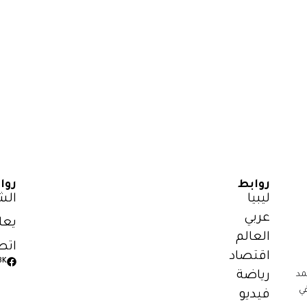
روابط
روا
ليبيا
الش
عربي
يعل
العالم
اتص
اقتصاد
3K
رياضة
مد
ي
فيديو