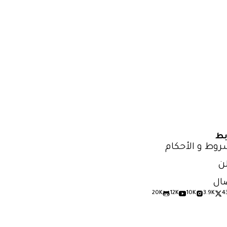
بط
روط و الأحكام
ن
ال
20K
12K
10K
3.9K
4