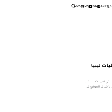
20K
12K
10K
3.9K
4
ات ليبيا
د في تعيينات السفارات
. وأضاف الموقع في