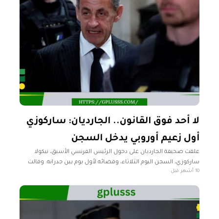
لا أحد فوق القانون.. الجارديان: ساركوزي
أول زعيم أوروبي يدخل السجن
علقت صحيفة الجارديان على دخول الرئيس الفرنسي الأسبق، نيكولا
ساركوزي، السجن اليوم الثلاثاء، وقضائه لأول يوم بين جدرانه. وقالت
10 أشهر قبل
الصحيفة البريطانية إنه لا يوجد مواطن فوق القانون، مشيرة إلى الحكم