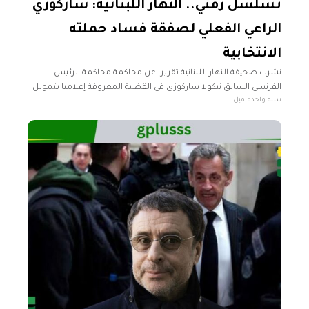
تسلسل زمني.. النهار اللبنانية: ساركوزي
الراعي الفعلي لصفقة فساد حملته
الانتخابية
نشرت صحيفة النهار اللبنانية تقريرا عن محاكمة محاكمة الرئيس
الفرنسي السابق نيكولا ساركوزي في القضية المعروفة إعلاميا بتمويل
سنة واحدة قبل
حملة الرئيس الفرنسي السابق الانتخابية ونقلت الصحيفة أن النيابة
الوطنية المالية في