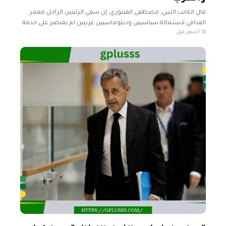
قال الكاتب الليبي، مصطفى الفيتوري، إن سعي الرئيس الراحل معمر
القذافي لاستمالة سياسيين ودبلوماسيين غربيين لم يقتصر على خدمة
10 أشهر قبل
ليبيا فقط؛ بل شمل تعزيز أوضاع أفريقيا والعرب. تصريح الفيتوري جاء