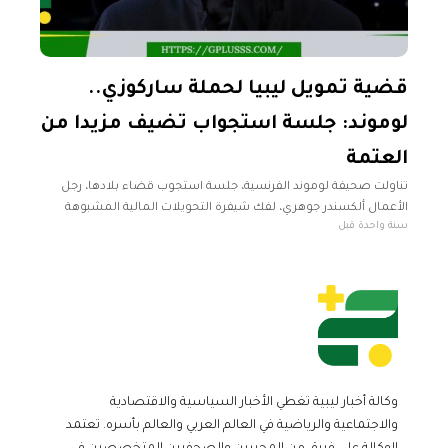
قضية تمويل ليبيا لحملة ساركوزي..
لوموند: جلسة استجواب تضيف مزيدا من
العتمة
تناولت صحيفة لوموند الفرنسية، جلسة استجوب قضاء بلادها، رجل
الأعمال ألكسندر جوهري، لفك شيفرة التحويلات المالية المشبوهة
سنة واحدة قبل
والمعقدة في قضية التمويل الليبي لحملة الرئيس الفرنسي الأسبق
نيكولا ساركوزي عام 2007.
وكالة أخبار ليبية تغطي الأخبار السياسية والاقتصادية
والاجتماعية والرياضية في العالم العربي والعالم بأسره. تعتمد