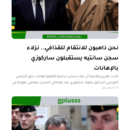
نحن ذاهبون للانتقام للقذافي.. نزلاء
سجن سانتيه يستقبلون ساركوزي
بالإهانات
أكدت تقارير إعلامية أن نزلاء سجن سانتيه أطلقوا إهانات بحق الرئيس
الفرنسي السابق نيكولا ساركوزي بعد نقله إلى السجن ليقضي عقوبة في
10 أشهر قبل
قضية تمويل حملته الانتخابية عام 2007. وقالت "روسيا