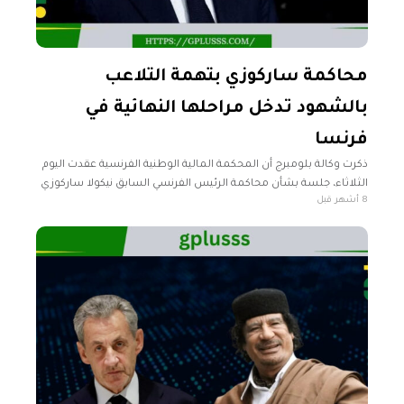
محاكمة ساركوزي بتهمة التلاعب
بالشهود تدخل مراحلها النهائية في
فرنسا
ذكرت وكالة بلومبرج أن المحكمة المالية الوطنية الفرنسية عقدت اليوم
الثلاثاء، جلسة بشأن محاكمة الرئيس الفرنسي السابق نيكولا ساركوزي
8 أشهر قبل
، بتهمة مشاركته، هو وزوجته كارلا بروني وآخرين، في مؤامرة لإقناع