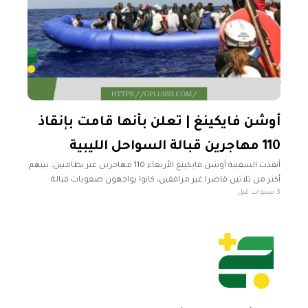
أوشن فايكينغ | تعلن بأنها قامت بإنقاذ
110 مهاجرين قبالة السواحل الليبية
أنقذت السفينة أوشن فايكينغ الأربعاء 110 مهاجرين غير نظاميين، بينهم
أكثر من ثلاثين قاصرا غير مرافقين، كانوا يواجهون صعوبات قبالة
3 سنوات قبل
السواحل الليبية. وأنقذت منظمة "إس أو إس المتوسط" منذ عام