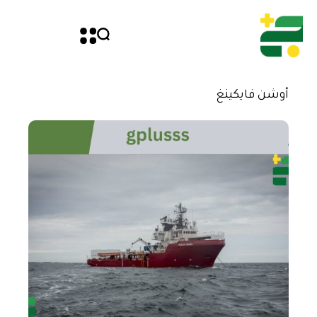
أوشن فايكينغ