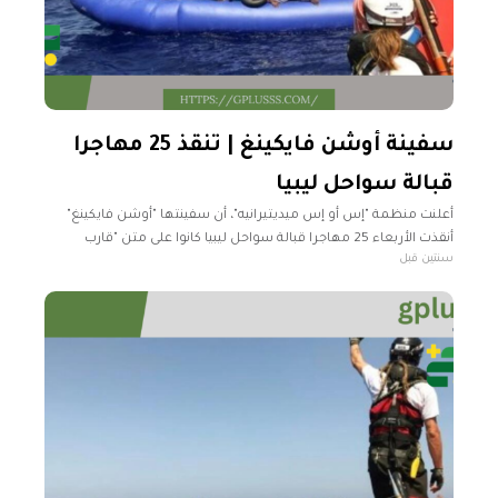
سفينة أوشن فايكينغ | تنقذ 25 مهاجرا
قبالة سواحل ليبيا
أعلنت منظمة "إس أو إس ميديتيرانيه"، أن سفينتها "أوشن فايكينغ"
أنقذت الأربعاء 25 مهاجرا قبالة سواحل ليبيا كانوا على متن "قارب
سنتين قبل
مطاطي" لمدة "حوالي أسبوع". وقالت المنظمة الإنسانية ومقرها في