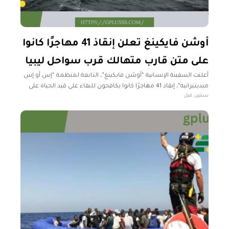
أوشن فايكينغ تعلن إنقاذ 41 مهاجرًا كانوا
على متن قارب متهالك قرب سواحل ليبيا
أعلنت السفينة الإنسانية “أوشن فايكينغ”، التابعة لمنظمة “إس أو إس
ميديتيرانيه“، إنقاذ 41 مهاجرًا كانوا يكافحون للبقاء على قيد الحياة على
سنتين قبل
متن قارب خشبي متهالك. وأوضحت السفينة، أن عملية الإنقاذ