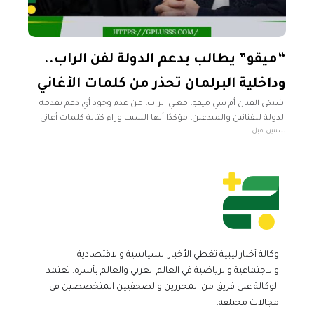
“ميقو” يطالب بدعم الدولة لفن الراب..
وداخلية البرلمان تحذر من كلمات الأغاني
اشتكى الفنان أم سي ميقو، مغني الراب، من عدم وجود أي دعم تقدمه
الدولة للفنانين والمبدعين، مؤكدًا أنها السبب وراء كتابة كلمات أغاني
سنتين قبل
أكثر جرأة وعنفًا مما يلزم. وأضاف ميقو،
وكالة أخبار ليبية تغطي الأخبار السياسية والاقتصادية
والاجتماعية والرياضية في العالم العربي والعالم بأسره. تعتمد
الوكالة على فريق من المحررين والصحفيين المتخصصين في
مجالات مختلفة.