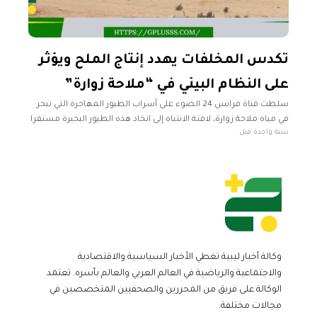
تكدس المخلفات يهدد إنتاج الملح ويؤثر
على النظام البيئي في “ملاحة زوارة”
سلطت قناة فرانس 24 الضوء على أسراب الطيور المهاجرة التي تبحر
في مياه ملاحة زوارة، لافتة الانتباه إلى اتخاذ هذه الطيور البحيرة مستقرا
سنة واحدة قبل
لها بعد رحلتها الطويلة عبر القارات. واستعرض
وكالة أخبار ليبية تغطي الأخبار السياسية والاقتصادية
والاجتماعية والرياضية في العالم العربي والعالم بأسره. تعتمد
الوكالة على فريق من المحررين والصحفيين المتخصصين في
مجالات مختلفة.