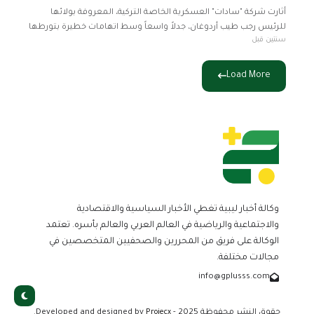
أثارت شركة "سادات" العسكرية الخاصة التركية، المعروفة بولائها
للرئيس رجب طيب أردوغان، جدلاً واسعاً وسط اتهامات خطيرة بتورطها
سنتين قبل
في نقل مقاتلين إلى ليبيا وتعزيز عدم الاستقرار في المنطقة. موقع
"نورديك
Load More
وكالة أخبار ليبية تغطي الأخبار السياسية والاقتصادية
والاجتماعية والرياضية في العالم العربي والعالم بأسره. تعتمد
الوكالة على فريق من المحررين والصحفيين المتخصصين في
مجالات مختلفة.
info@gplusss.com
حقوق النشر محفوظة 2025 - Developed and designed by
Projecx
.