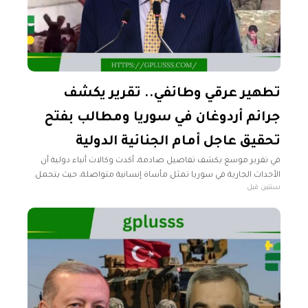
تطهير عرقي وطائفي.. تقرير يكشف
جرائم أردوغان في سوريا ومطالب بفتح
تحقيق عاجل أمام الجنائية الدولية
في تقرير موسع يكشف تفاصيل صادمة، أكدت وكالات أنباء دولية أن
الأحداث الجارية في سوريا تمثل مأساة إنسانية متواصلة، حيث يتحمل
سنتين قبل
الرئيس التركي رجب طيب أردوغان مسؤولية مباشرة عن سلسلة