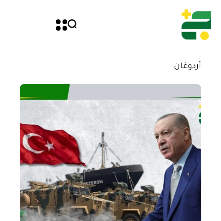
أردوغان