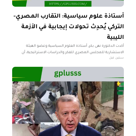
أستاذة علوم سياسية: التقارب المصري-
التركي يُحدِث تحولات إيجابية في الأزمة
الليبية
أكدت الدكتورة نهى بكر، أستاذة العلوم السياسية وعضو الهيئة
الاستشارية للمجلس المصري للفكر والدراسات الاستراتيجية، أن
سنتين قبل
التقارب المصري-التركي قد يشكل منطلقاً مهماً لحلحلة الأزمة الليبية،
رغم التحديات القائمة في العلاقات