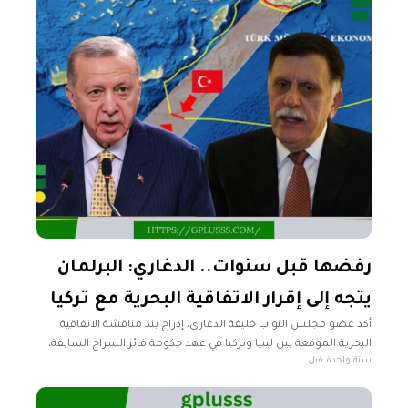
رفضها قبل سنوات.. الدغاري: البرلمان
يتجه إلى إقرار الاتفاقية البحرية مع تركيا
أكد عضو مجلس النواب خليفة الدغاري، إدراج بند مناقشة الاتفاقية
البحرية الموقعة بين ليبيا وتركيا في عهد حكومة فائز السراج السابقة،
سنة واحدة قبل
ضمن جدول أعمال جلسة البرلمان التي عُقدت يوم الإثنين