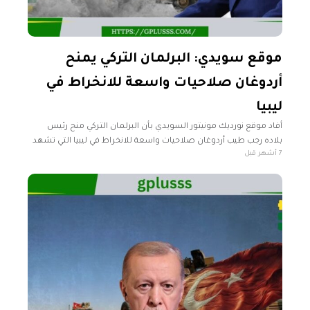
موقع سويدي: البرلمان التركي يمنح
أردوغان صلاحيات واسعة للانخراط في
ليبيا
أفاد موقع نورديك مونيتور السويدي بأن البرلمان التركي منح رئيس
بلاده رجب طيب أردوغان صلاحيات واسعة للانخراط في ليبيا التي تشهد
7 أشهر قبل
وجود جماعات مسلحة ومقاتلين أجانب. وأوضح الموقع في تقرير