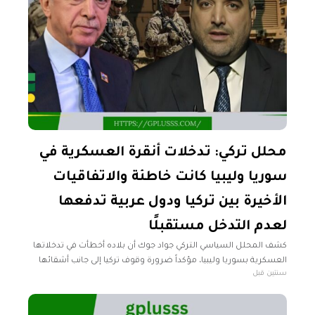
محلل تركي: تدخلات أنقرة العسكرية في
سوريا وليبيا كانت خاطئة والاتفاقيات
الأخيرة بين تركيا ودول عربية تدفعها
لعدم التدخل مستقبلًا
كشف المحلل السياسي التركي جواد جوك أن بلاده أخطأت في تدخلاتها
العسكرية بسوريا وليبيا، مؤكداً ضرورة وقوف تركيا إلى جانب أشقائها
سنتين قبل
العرب. وأوضح جوك، في حوار مع برنامج "هنا الحدث"