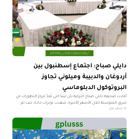
دايلي صباح: اجتماع إسطنبول بين
أردوغان والدبيبة وميلوني تجاوز
البروتوكول الدبلوماسي
أفادت صحيفة دايلي صباح التركية بأن ليبيا التي تُعدّ مركزَ التطورات في
شرق المتوسط خلال الأشهر الأخيرة، شهدت توترات حادة، حيث لم
12 شهر قبل
يتحقق الاستقرار بشكل كامل في حقبة ما بعد