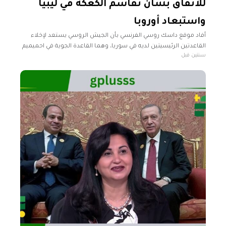
للاتفاق بشأن تقاسم الكعكة في ليبيا
واستبعاد أوروبا
أفاد موقع داسك روسي الفرنسي بأن الجيش الروسي يستعد لإخلاء
القاعدتين الرئيسيتين لديه في سوريا، وهما القاعدة الجوية في احميميم
سنتين قبل
والبحرية في طرطوس، ما يستدعي الاهتمام بالوجود الروسي في
شواطئ