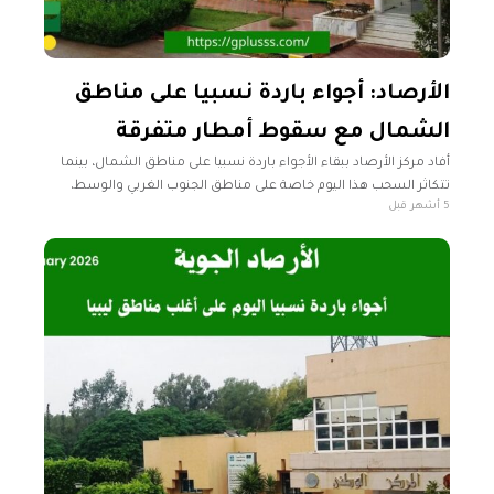
الأرصاد: أجواء باردة نسبيا على مناطق
الشمال مع سقوط أمطار متفرقة
أفاد مركز الأرصاد ببقاء الأجواء باردة نسبيا على مناطق الشمال، بينما
تتكاثر السحب هذا اليوم خاصة على مناطق الجنوب الغربي والوسط،
5 أشهر قبل
يصحبها سقوط أمطار رعدية جيدة. رأس إجدير حتى سرت-