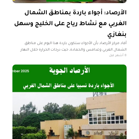
الأرصاد: أجواء باردة بمناطق الشمال
الغربي مع نشاط رياح على الخليج وسهل
بنغازي
أفاد مركز الأرصاد بأن الأجواء ستكون باردة هذا اليوم على مناطق
الشمال الغربي وغدامس والحمادة، حيث درجات الحرارة خلال النهار
8 أشهر قبل
تتراوح ما بين 11-18مْ، وتتراوح على باقي مناطق البلاد ما