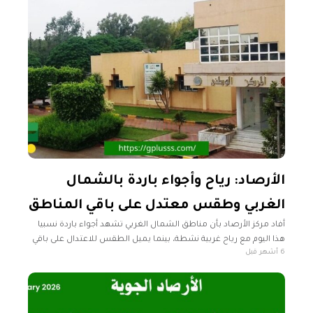
الأرصاد: رياح وأجواء باردة بالشمال
الغربي وطقس معتدل على باقي المناطق
أفاد مركز الأرصاد بأن مناطق الشمال الغربي تشهد أجواء باردة نسبيا
هذا اليوم مع رياح غربية نشطة، بينما يميل الطقس للاعتدال على باقي
6 أشهر قبل
مناطق البلاد. راس إجدير حتى سرت- سهل