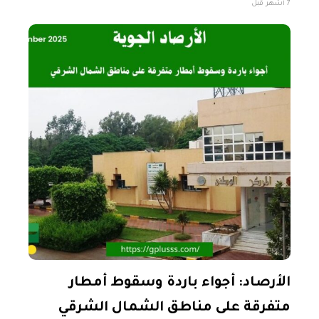
7 أشهر قبل
باقي مناطق البلاد، وتتراوح ما بين 22-28مْ.
الأرصاد: أجواء باردة وسقوط أمطار
متفرقة على مناطق الشمال الشرقي