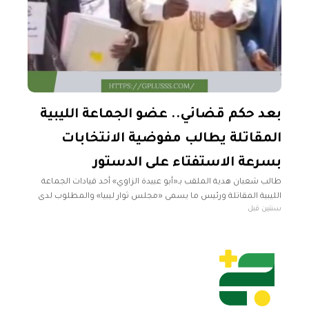
بعد حكم قضائي.. عضو الجماعة الليبية
المقاتلة يطالب مفوضية الانتخابات
بسرعة الاستفتاء على الدستور
طالب شعبان هدية الملقب بـ«أبو عبيدة الزاوي» أحد قيادات الجماعة
الليبية المقاتلة ورئيس ما يسمى «مجلس ثوار ليبيا» والمطلوب لدى
سنتين قبل
النائب العام، مفوضية الانتخابات في ليبيا من أمام مجمع محاكم