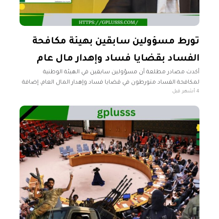
تورط مسؤولين سابقين بهيئة مكافحة
الفساد بقضايا فساد وإهدار مال عام
أكدت مصادر مطلعة أن مسؤولين سابقين في الهيئة الوطنية
لمكافحة الفساد متورطون في قضايا فساد وإهدار المال العام، إضافة
4 أشهر قبل
إلى الاتجار بمواد مرتبطة بالأمن القومي من بينها مادة “اليوريا”. وأشار