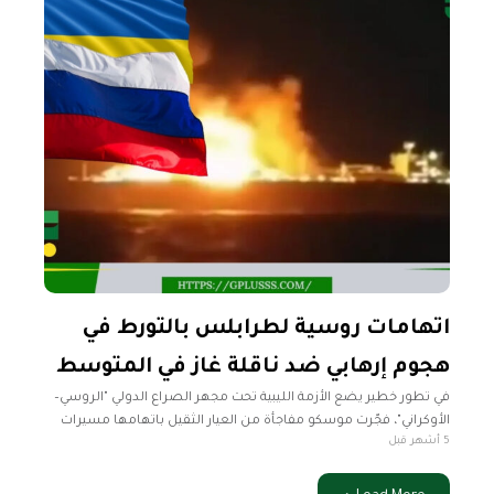
اتهامات روسية لطرابلس بالتورط في
هجوم إرهابي ضد ناقلة غاز في المتوسط
في تطور خطير يضع الأزمة الليبية تحت مجهر الصراع الدولي "الروسي–
الأوكراني"، فجّرت موسكو مفاجأة من العيار الثقيل باتهامها مسيرات
5 أشهر قبل
بحرية أوكرانية انطلقت من السواحل الليبية باستهداف ناقلة غاز طبيعي
مسال