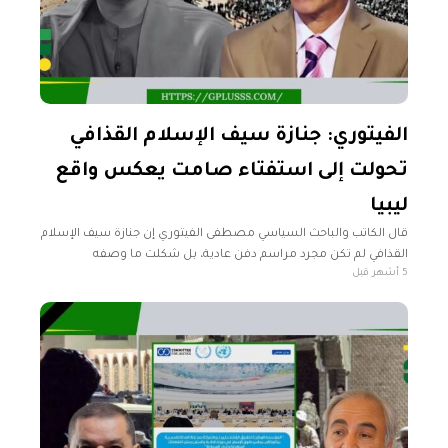
الفيتوري: جنازة سيف الإسلام القذافي
تحولت إلى استفتاء صامت يعكس واقع
ليبيا
قال الكاتب والباحث السياسي مصطفى الفيتوري إن جنازة سيف الإسلام
القذافي لم تكن مجرد مراسم دفن عادية، بل شكلت ما وصفه
5 أشهر قبل
بـ"استفتاء صامت واسع النطاق"، عكس مشاعر شريحة كبيرة من