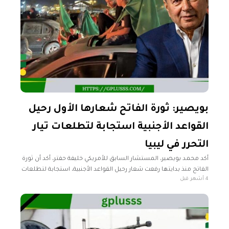
بويصير: ثورة الفاتح شعارها الأول رحيل
القواعد الأجنبية استجابة لتطلعات تيار
التحرر في ليبيا
أكد محمد بويصير، المستشار السابق للأمريكي خليفة حفتر، أكد أن ثورة
الفاتح منذ بدايتها رفعت شعار رحيل القواعد الأجنبية، استجابة لتطلعات
4 أشهر قبل
تيار التحرر المتنامي في ليبيا آنذاك، مشيرًا إلى أن