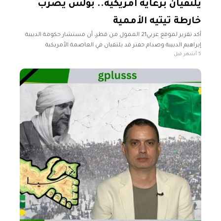
يلتقيان برعاية أمريكية.. بولس يضرب
خارطة تيتيه الأممية
أكد تقرير لموقع عربي21 الممول من قطر، أن مستشار حكومة الدبيبة
إبراهيم الدبيبة وصدام حفتر قد يلتقيان في العاصمة الأمريكية
5 أشهر قبل
واشنطن، لبحث نتائج لقاءين سابقين عقدا في روما وباريس وترتيب