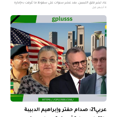
عاد ليثير قلق الليبيين، بعد عشر سنوات على سقوط ما عُرفت بـ«إمارة
4 أشهر قبل
التنظيم» في سرت، مدفوعًا بتحذيرات أميركية من
عربي21: صدام حفتر وإبراهيم الدبيبة