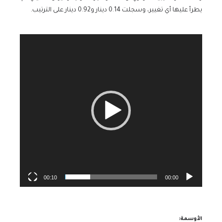
يطرأ عليها أي تغيير، وسجلت 0.14 دينار و0.92 دينار على الترتيب.
مشغل
الفيديو
00:10
00:00
الأوسمة: