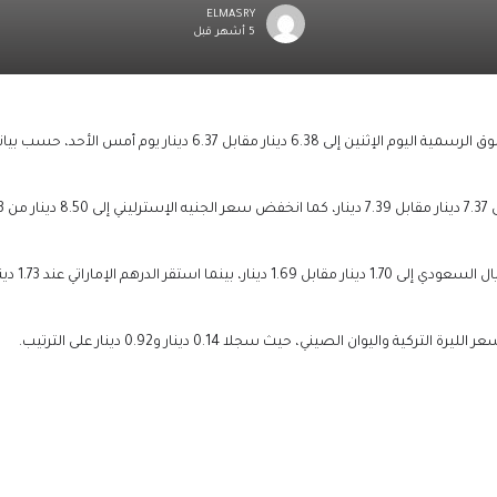
ELMASRY
5 أشهر قبل
ل 6.37 دينار يوم أمس الأحد، حسب بيانات مصرف ليبيا المركزي.
أحد.
د 1.73 دينار، والدينار التونسي عند 2.18 دينار.
 واليوان الصيني، حيث سجلا 0.14 دينار و0.92 دينار على الترتيب.