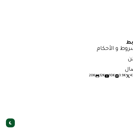
بط
روط و الأحكام
ن
ال
20K
12K
10K
3.9K
4