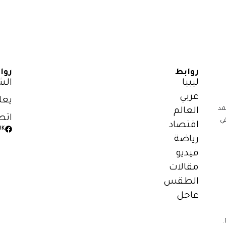
روابط
روا
ليبيا
الش
عربي
يعل
مد
العالم
اتص
ي
اقتصاد
3K
رياضة
فيديو
مقالات
الطقس
عاجل
.