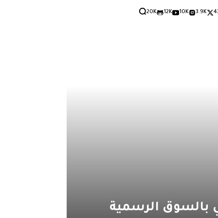
20K
12K
10K
3.9K
4
يني بالسوق الرسمية