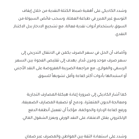
وشدد الكاديكي على أهمية ضبط الكتلة النقدية من خلال إيقاف
التوسع غير المبرر في طباعة العملة، وسحب فائض السيولة من
السوق باستخدام أدوات نقدية فعالة، مع تشجيع الادخار بدل الاكتناز
النقدي.
وأضاف أن الحل في سعر الصرف يكمن في الانتقال التدريجي إلى
سعر صرف موحد ومرن مُدار، يهدف إلى تقليص الفجوة بين السعر
الرسمي والموازي، مع مراجعة الضريبة المفروضة على النقد الأجنبي
أو استبدالها بأدوات أكثر كفاءة وأقل تشويهاً للسوق.
كما أشار الكاديكي إلى ضرورة إعادة هيكلة المصارف التجارية
ومعالجة الديون المتعثرة، ودمج أو تصفية المصارف الضعيفة،
ورفع كفاءة الإدارة والحوكمة، مؤكداً أن تفعيل أنظمة الدفع
الإلكتروني يقلل الاعتماد على النقد الورقي ويعزز الشمول المالي.
وشدد على استعادة الثقة بين المواطن والمصرف عبر ضمان