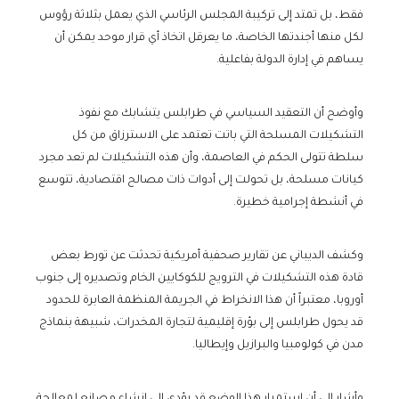
فقط، بل تمتد إلى تركيبة المجلس الرئاسي الذي يعمل بثلاثة رؤوس
لكل منها أجندتها الخاصة، ما يعرقل اتخاذ أي قرار موحد يمكن أن
يساهم في إدارة الدولة بفاعلية.
وأوضح أن التعقيد السياسي في طرابلس يتشابك مع نفوذ
التشكيلات المسلحة التي باتت تعتمد على الاسترزاق من كل
سلطة تتولى الحكم في العاصمة، وأن هذه التشكيلات لم تعد مجرد
كيانات مسلحة، بل تحولت إلى أدوات ذات مصالح اقتصادية، تتوسع
في أنشطة إجرامية خطيرة.
وكشف الديباني عن تقارير صحفية أمريكية تحدثت عن تورط بعض
قادة هذه التشكيلات في الترويج للكوكايين الخام وتصديره إلى جنوب
أوروبا، معتبراً أن هذا الانخراط في الجريمة المنظمة العابرة للحدود
قد يحول طرابلس إلى بؤرة إقليمية لتجارة المخدرات، شبيهة بنماذج
مدن في كولومبيا والبرازيل وإيطاليا.