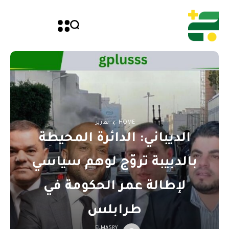
HOME
تقارير
الديباني: الدائرة المحيطة
بالدبيبة تروّج لوهم سياسي
لإطالة عمر الحكومة في
طرابلس
ELMASRY