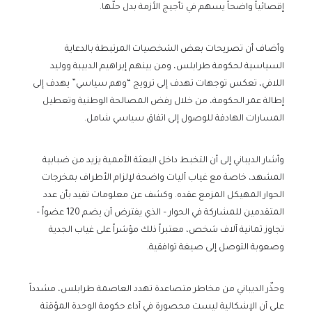
إقصائياً واضحاً يسهم في تأجيج الأزمة بدل حلّها.
وأضاف أن تصريحات بعض الشخصيات المرتبطة بالدعاية
السياسية لحكومة طرابلس، ومن بينهم إبراهيم الدبيبة ووليد
اللافي، تعكس توجهات تهدف إلى ترويج “وهم سياسي” يهدف إلى
إطالة عمر الحكومة، من خلال رفض المصالحة الوطنية وتعطيل
المسارات الهادفة للوصول إلى اتفاق سياسي شامل.
وأشار الديباني إلى أن التخبط داخل البعثة الأممية يزيد من ضبابية
المشهد، خاصة مع غياب آليات واضحة لإلزام الأطراف بمخرجات
الحوار المهيكل المزمع عقده. وكشف عن معلومات تفيد بأن عدد
المتقدمين للمشاركة في الحوار – الذي يفترض أن يضم 120 عضواً –
تجاوز ثمانية آلاف شخص، معتبراً ذلك مؤشراً على غياب الجدية
وصعوبة التوصل إلى صيغة توافقية.
وحذّر الديباني من مخاطر متصاعدة تهدد العاصمة طرابلس، مشدداً
على أن الإشكالية ليست محصورة في أداء حكومة الوحدة المؤقتة