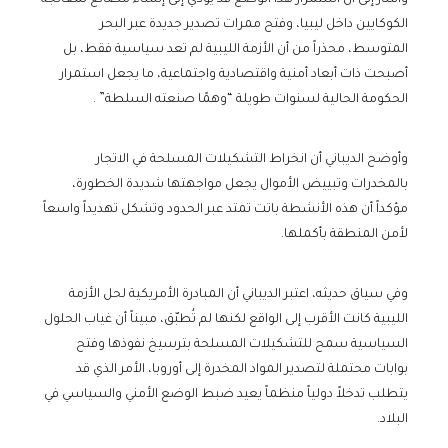
وأشار إلى أن استمرار هذا الوضع قد يؤدي إلى إنشاء مصانع لمعالجة
الكوكايين داخل ليبيا، وفتح ممرات تصدير جديدة عبر البحر
المتوسط، محذراً من أن الأزمة الليبية لم تعد سياسية فقط، بل
أصبحت ذات أبعاد أمنية واقتصادية واجتماعية، ما يجعل استمرار
الحكومة الحالية لسنوات طويلة “وهمًا صنعته السلطة” .
وأوضح الديباني أن انخراط التشكيلات المسلحة في الاتجار
بالمخدرات وتبييض الأموال يجعل مواجهتها شديدة الخطورة،
مؤكداً أن هذه الأنشطة باتت تمتد عبر الحدود وتشكل تهديداً واسعاً
لأمن المنطقة بأكملها.
وفي سياق حديثه، اعتبر الديباني أن المبادرة الأمريكية لحل الأزمة
الليبية كانت الأقرب إلى الواقع لكنها لم تُطبّق، مبيناً أن غياب الحلول
السياسية سمح للتشكيلات المسلحة بترسيخ نفوذها وفتح
بوابات محتملة لتصدير المواد المخدرة إلى أوروبا، الأمر الذي قد
يتطلب تدخلاً دولياً منظماً يعيد ضبط الوضع الأمني والسياسي في
البلاد.