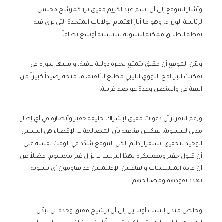
وأشار الموقع إلى أن اسم عبدالكريم مقيق برز كمرشح محتمل
لرئاسة الوزراء، وهو ما أثار اهتمام الولايات المتحدة التي ترى فيه
نقطة انطلاق ممكنة لتسوية سياسية أوسع نطاقاً.
وبيّن الموقع أن مقيق يتمتع بخبرة دولية لافتة، واشتهر بدوره في
تفكيك البرنامج النووي الليبي مطلع الألفية، ما منحه رصيداً كبيراً من
الثقة في واشنطن وعدة عواصم غربية.
وزعم التقرير أن دعوات مقيق لإشراك خليفة حفتر وأنصاره في أي إطار
مدني للتسوية، تعكس قناعته بأن المصالحة لا الإقصاء هي السبيل
الوحيد لتحقيق استقرار دائم. لكن الموقع شدّد في الوقت نفسه على
أن قبول حفتر ومعسكره لهذا الترتيب لا يزال غير محسوم، فضلاً عن
أن قادة الميليشيات والفاعلين الإقليميين قد يقاومون أي تسوية
تهدد نفوذهم ومصالحهم.
وخلص ميدل إيست أونلاين إلى أن ترشيح مقيق وحده لن يبدّل