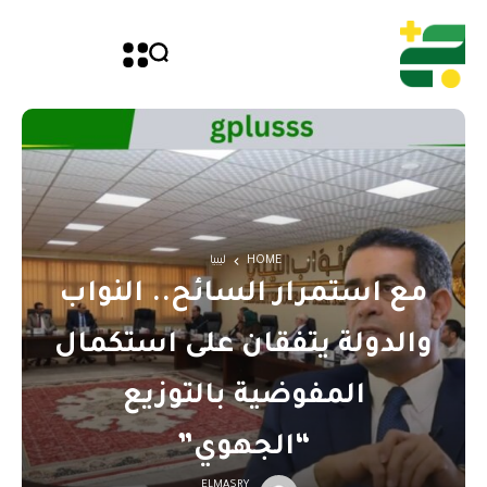
HOME
ليبيا
مع استمرار السائح.. النواب
والدولة يتفقان على استكمال
المفوضية بالتوزيع
“الجهوي”
ELMASRY