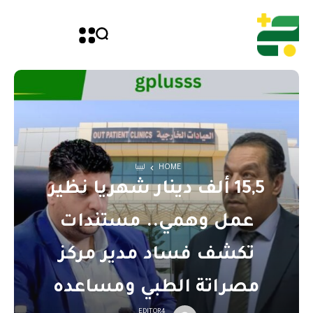
HOME
ليبيا
15,5 ألف دينار شهريا نظير
عمل وهمي.. مستندات
تكشف فساد مدير مركز
مصراتة الطبي ومساعده
EDITOR4