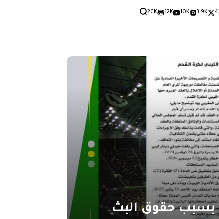
20K
12K
10K
3.9K
4
م بسبب حقوق البث