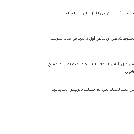
 الكرة أن “مسؤوليه مطالبون بتسهيل مهمة مراسلي وموفدي قناة الوسط خلال المباريات، والالتزام بتوفّر 3 مسؤولين أو فنيين على الأقل على ذمة القناة
وانطلق الدوري الليبي للمحترفين في ديسمبر 2024، باعتماد نظام جديد قوامه مشاركة 35 فريقا بالتمام والكمال موزعة على 4 مجموعات، على أن يتأهل أول 3 أندية في ختام المرحلة
قبل رئيس الاتحاد الليبي لكرة القدم يعلن فيه منح
نوني).
س جديد لاتحاد الكرة ثم اتصلت بالرئيس الجديد عبد