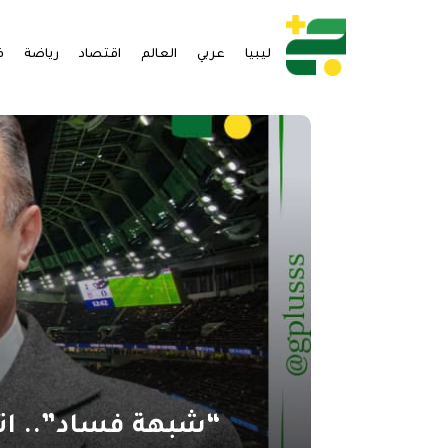
ليبيا
عربي
العالم
اقتصاد
رياضة
ف
“شبهة فساد”.. اته