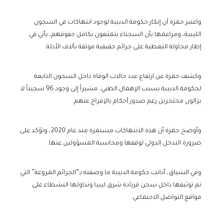
واعتبر حمزة أن إنكار حكومة الدبيبة لوجود انتهاكات في السجون
الليبية، ومزاعمها بأن السجناء يتمتعون بكامل حقوقهم، يأتي في
إطار محاولة التغطية على جرائم حقيقية موثقة بآلاف الأدلة.
وكشف حمزة عن ارتفاع عدد حالات الوفاة داخل السجون التابعة
لحكومة الدبيبة بسبب الإهمال الطبي، مشيراً إلى وجود 96 سجيناً لا
يزالون محتجزين رغم صدور أحكام بالإفراج عنهم.
وأوضح حمزة أن هذه الانتهاكات مستمرة منذ عام 2020، وتؤكد على
ضرورة التدخل الدولي لوقفها ومحاسبة المسؤولين عنها.
وفي السياق، أدانت حكومة الدبيبة ما وصفته بـ”الجرائم المروعة” التي
تم توثيقها داخل سجن قرنادة شرق ليبيا وتداولها النشطاء على
مواقع التواصل الاجتماعي.