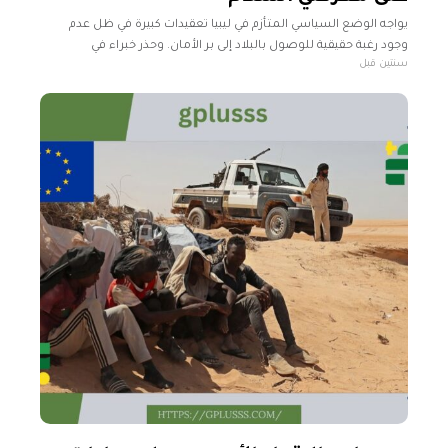
يواجه الوضع السياسي المتأزم في ليبيا تعقيدات كبيرة في ظل عدم
وجود رغبة حقيقية للوصول بالبلاد إلى بر الأمان. وحذر خبراء في
سنتين قبل
تصريحات نقلتها وكالة "الأناضول" التركية من مخاطر الاندفاع