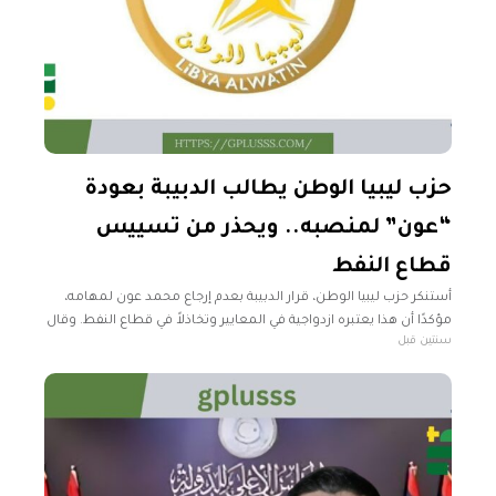
حزب ليبيا الوطن يطالب الدبيبة بعودة
“عون” لمنصبه.. ويحذر من تسييس
قطاع النفط
أستنكر حزب ليبيا الوطن، قرار الدبيبة بعدم إرجاع محمد عون لمهامه،
مؤكدًا أن هذا يعتبره ازدواجية في المعايير وتخاذلاً في قطاع النفط. وقال
سنتين قبل
في بيان منذ قليل، إن الحزب، يتابع