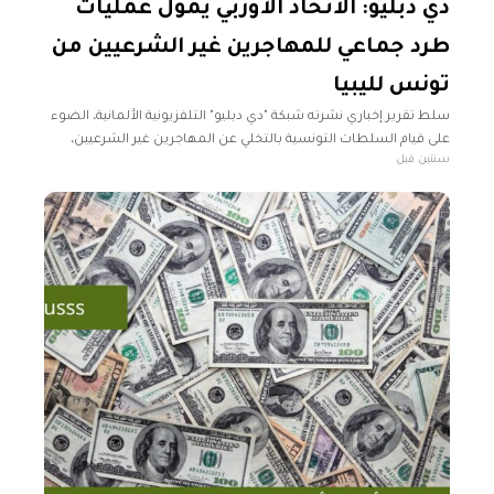
دي دبليو: الاتحاد الأوربي يمول عمليات
طرد جماعي للمهاجرين غير الشرعيين من
تونس لليبيا
سلط تقرير إخباري نشرته شبكة "دي دبليو" التلفزيونية الألمانية، الضوء
على قيام السلطات التونسية بالتخلي عن المهاجرين غير الشرعيين،
سنتين قبل
والتورط في عمليات طرد جماعي غير قانوني. وأكد التقرير، الذي ترجمته