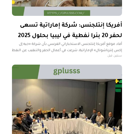
أفريكا إنتلجنس: شركة إماراتية تسعى
لحفر 20 بئرا نفطية في ليبيا بحلول 2025
أفاد موقع أفريكا إنتلجنس الاستخباراتي الفرنسي بأن شركة «جيه إل
إكس إنترناشونال» الإماراتية، شرعت في أعمال الحفر والتنقيب عن النفط
سنتين قبل
بحقول الواحة بمدينة سرت. وأوضح الموقع، في تقرير له، أن