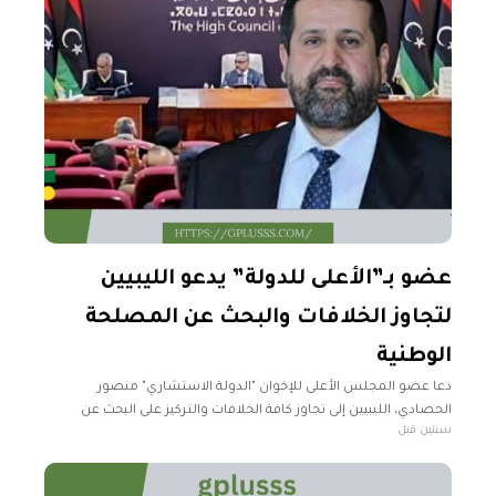
عضو بـ”الأعلى للدولة” يدعو الليبيين
لتجاوز الخلافات والبحث عن المصلحة
الوطنية
دعا عضو المجلس الأعلى للإخوان "الدولة الاستشاري" منصور
الحصادي، الليبيين إلى تجاوز كافة الخلافات والتركيز على البحث عن
سنتين قبل
المصالح الوطنية داخل وطنهم دون التفريط بها. وفي تغريده له عبر
حسابه