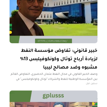
خبير قانوني: تفاوض مؤسسة النفط
لزيادة أرباح توتال وكونكوفيلبس 13%
مشبوه وضد مصالح ليبيا
وصف الخبير القانوني في مجال النفط عثمان الحضيري، التفاوض القائم
بين المؤسسة الوطنية للنفط والشركاء "توتال وكونكوفيلبس" في
سنتين قبل
مجموعة الواحة، بالمشبوهة وضد مصالح الشعب الليبي؛ لمطالبتها
بزيادة هامش الربح بنسبة