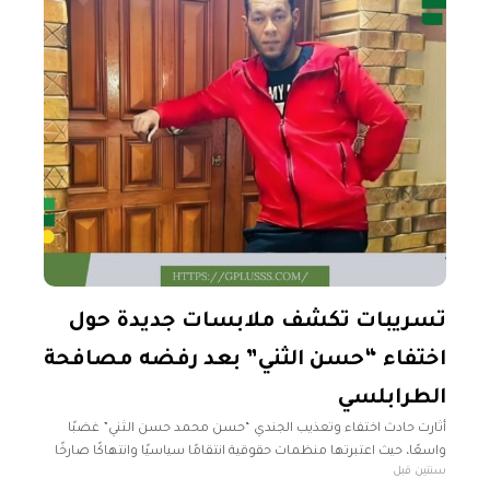
تسريبات تكشف ملابسات جديدة حول
اختفاء “حسن الثني” بعد رفضه مصافحة
الطرابلسي
أثارت حادث اختفاء وتعذيب الجندي “حسن محمد حسن الثني” غضبًا
واسعًا، حيث اعتبرتها منظمات حقوقية انتقامًا سياسيًا وانتهاكًا صارخًا
سنتين قبل
لحقوق الإنسان، فيما طالبت بالكشف عن مصيره والإفراج عنه فورًا.