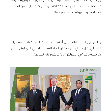
وردا على تلك المبادرة، اتهمت وسائل إعلام مغربية الجزائر بمحاولة
“تشكيل تحالف مغاربي ضد المملكة”، واعتبرتها “مناورة من الجزائر
حتى لا تبدو معزولة وسط جيرانها”.
ودافع وزير الخارجية الجزائري أحمد عطاف عن هذه المبادرة، معتبرا
أنها تأتي لملء فراغ، في حين أن اتحاد المغرب العربي الذي أنشئ قبل
35 سنة يرقد “في الإنعاش”، و”لا يقوم بأي نشاط”.