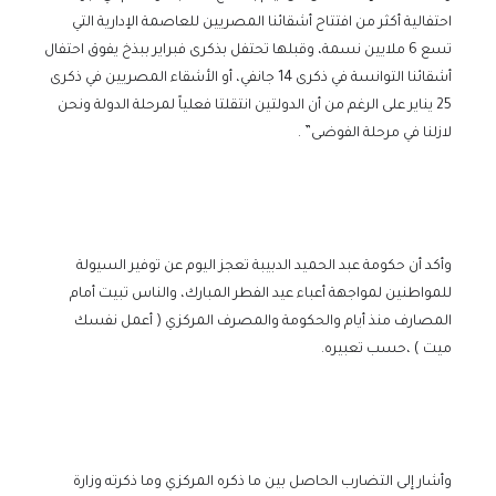
احتفالية أكثر من افتتاح أشقائنا المصريين للعاصمة الإدارية التي
تسع 6 ملايين نسمة، وقبلها تحتفل بذكرى فبراير ببذخ يفوق احتفال
أشقائنا التوانسة في ذكرى 14 جانفي، أو الأشقاء المصريين في ذكرى
25 يناير على الرغم من أن الدولتين انتقلتا فعلياً لمرحلة الدولة ونحن
لازلنا في مرحلة الفوضى” .
وأكد أن حكومة عبد الحميد الدبيبة تعجز اليوم عن توفير السيولة
للمواطنين لمواجهة أعباء عيد الفطر المبارك، والناس تبيت أمام
المصارف منذ أيام والحكومة والمصرف المركزي ( أعمل نفسك
ميت ) ،حسب تعبيره.
وأشار إلى التضارب الحاصل بين ما ذكره المركزي وما ذكرته وزارة