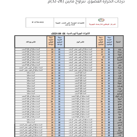
درجات الحرارة القصوى: تتراوح مابين (28–32)مْ.