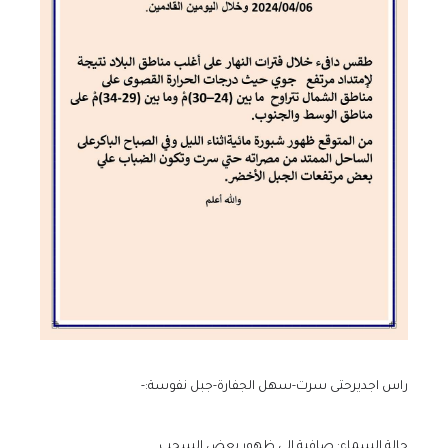
راس اجديرحتى سرت-سهل الجفارة-جبل نفوسة:-
حالة السماء: صافية إلى ظهور بعض السحب.