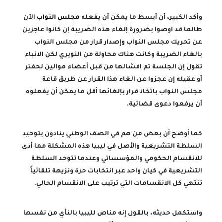
وأكد الكبير، أن أبسط ما يمكن أن يفعله
مجلس النواب
الآن
طالما قد اوصوا بضرورة إلغاء هذه الضريبة إن كانوا عاجزين
عن تحريك مجلس النواب وإصدار قرار من مجلس النواب
بالغاء الضريبة وكانت هناك محاولة من النويري لكن الانباء
تقول إن الجلسة تم افشالها من قبل أعضاء موالين لحفتر
أو عقيله إن عجزوا عن الغاء هذا القرار عن طريق قاعة
مجلس النواب باتخاذ قرار بإلغائها أقل ما يمكن أن يفعلوه
أن يرفعوا دعوى قضائية.
كما أوضح أن بعض من هم في الصف الوطني ينادون بتوحيد
السلطة التشريعية والأصل في ليبيا هذه المشكلة مما أدى
للانقسام الحكومي والمؤسساتي وعندما تتوحد السلطة
التشريعية في كيان واحد عبر انتخابات حرة ونزيهة تلقائياً
تنتهي كل الانقسامات التي ترتيب على الانقسام الحالي.
واستكمل حديثه، بالقول إنه مناص لليبيا بالنأي من نفسها