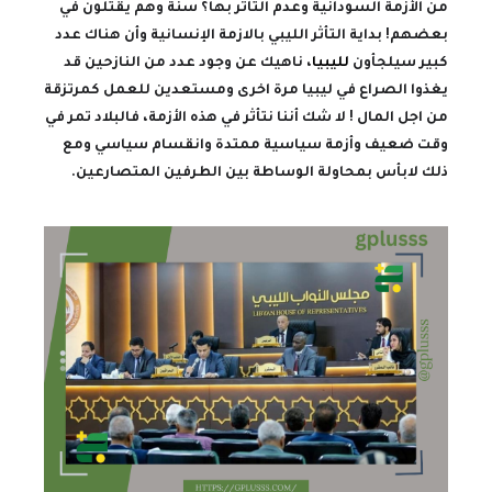
من الأزمة السودانية وعدم التأثر بها؟ سنة وهم يقتلون في
بعضهم! بداية التأثر الليبي بالازمة الإنسانية وأن هناك عدد
كبير سيلجأون
لليبيا
، ناهيك عن وجود عدد من النازحين قد
يغذوا الصراع في ليبيا مرة اخرى ومستعدين للعمل كمرتزقة
من اجل المال ! لا شك أننا نتأثر في هذه الأزمة، فالبلاد تمر في
وقت ضعيف وأزمة سياسية ممتدة وانقسام سياسي ومع
ذلك لابأس بمحاولة الوساطة بين الطرفين المتصارعين.