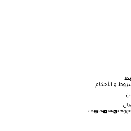
بط
روط و الأحكام
ن
ال
20K
12K
10K
3.9K
4