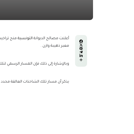
أعلنت مصالح الديوانة
التونسية
منح تراخيص
معبر ذهيبة وازن .
وبالإشارة إلى ذلك فإن المسار الرسمي لتل
يذكر أن مسار تلك الشاحنات العالقة محدد سابقا. باعتماد جهاز تحديد المواقع s