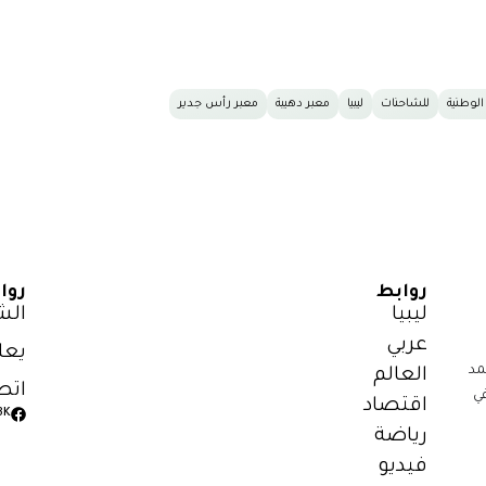
لوطنية
للشاحنات
ليبيا
معبر دهيبة
معبر رأس جدير
روابط
روا
ليبيا
الش
عربي
يعل
مد
العالم
اتص
ي
اقتصاد
3K
رياضة
فيديو