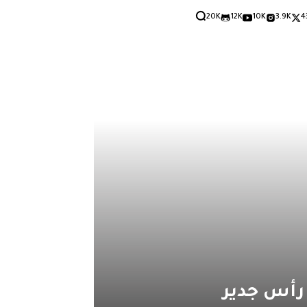
20K
12K
10K
3.9K
4
 رأس جدير