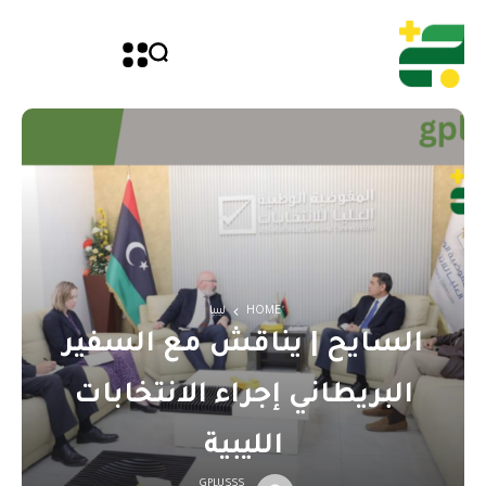
HOME
ليبيا
السايح | يناقش مع السفير
البريطاني إجراء الانتخابات
الليبية
GPLUSSS