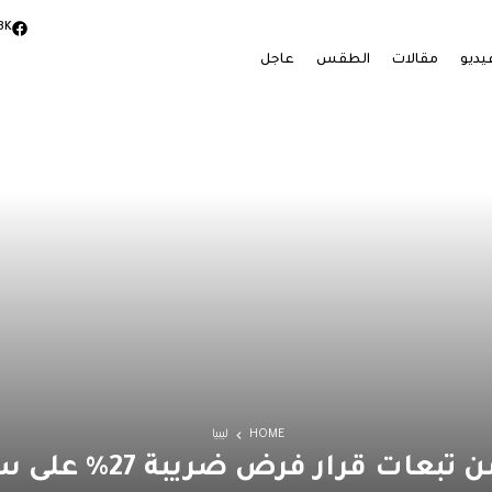
3K
يديو
مقالات
الطقس
عاجل
HOME
ليبيا
عات قرار فرض ضريبة 27% على سعر الصرف