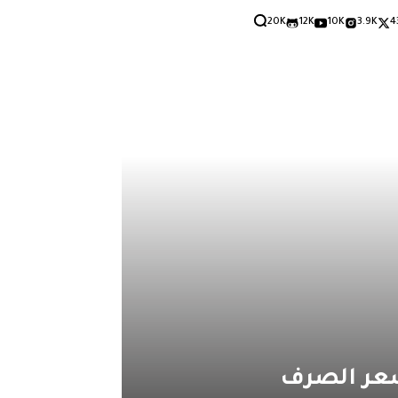
20K
12K
10K
3.9K
4