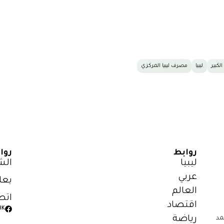
الكبير
ليبيا
مصرف ليبيا المركزي
روابط
روا
ليبيا
الش
عربي
يعل
العالم
اتص
اقتصاد
3K
رياضة
مد