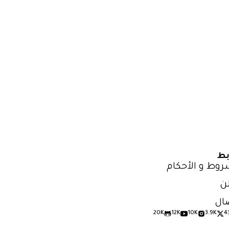
بط
روط و الأحكام
ن
ال
20K
12K
10K
3.9K
4