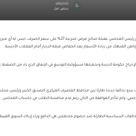
GPLUSSS
سنتين قبل
قال عبد الله الكبير المحلل السياسي أن قرار رئيس المجلس عقيلة صا
اطن المنهك من زيادة الأسعار بعد انخفاض قيمة الدينار أمام العملات الأجنبية.
لإحراج حكومة الدبيبة وتحميلها مسؤولية التوسع في الإنفاق الذي زاد من الضغط على
 يبدو تحالفا جديدا طارئا بين محافظ المصرف المركزي الصديق الكبير ورئيس مجلس 
أجنبي
، ولم تتأخر الموافقة من الثاني رغم عدم مناقشة الطلب في جلسات المجلس.
تحالفات السياسية الطارئة ضد خصوم محتملين هي الدافع وراء إرباك السوق
الليبية