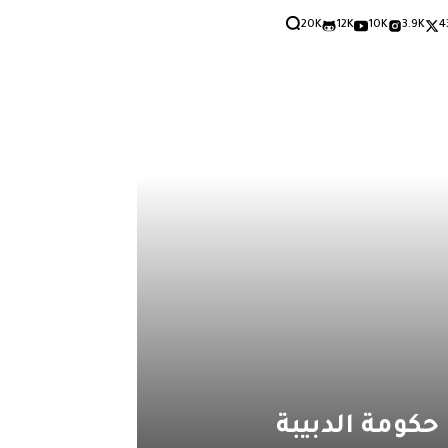
20K
12K
10K
3.9K
4
حكومة الدبيبة