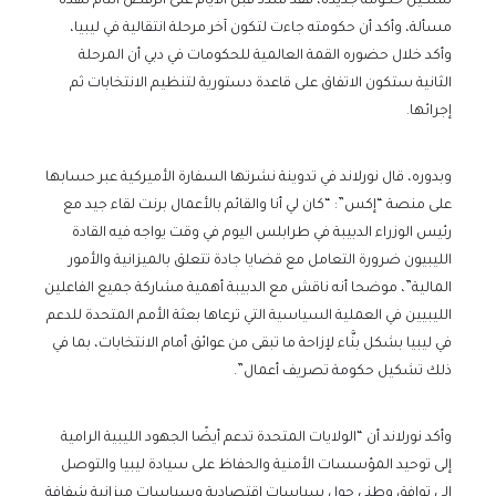
تشكيل حكومة جديدة، فقد شدد قبل الأيام على الرفض التام لهذه
مسألة، وأكد أن حكومته جاءت لتكون آخر مرحلة انتقالية في ليبيا،
وأكد خلال حضوره القمة العالمية للحكومات في دبي أن المرحلة
الثانية ستكون الاتفاق على قاعدة دستورية لتنظيم الانتخابات ثم
إجرائها.
وبدوره، قال نورلاند في تدوينة نشرتها السفارة الأميركية عبر حسابها
على منصة “إكس”: “كان لي أنا والقائم بالأعمال برنت لقاء جيد مع
رئيس الوزراء الدبيبة في طرابلس اليوم في وقت يواجه فيه القادة
الليبيون ضرورة التعامل مع قضايا جادة تتعلق بالميزانية والأمور
المالية”، موضحا أنه ناقش مع الدبيبة أهمية مشاركة جميع الفاعلين
الليبيين في العملية السياسية التي ترعاها بعثة الأمم المتحدة للدعم
في ليبيا بشكل بنَّاء لإزاحة ما تبقى من عوائق أمام الانتخابات، بما في
ذلك تشكيل حكومة تصريف أعمال”.
وأكد نورلاند أن “الولايات المتحدة تدعم أيضًا الجهود الليبية الرامية
إلى توحيد المؤسسات الأمنية والحفاظ على سيادة ليبيا والتوصل
إلى توافق وطني حول سياسات اقتصادية وسياسات ميزانية شفافة