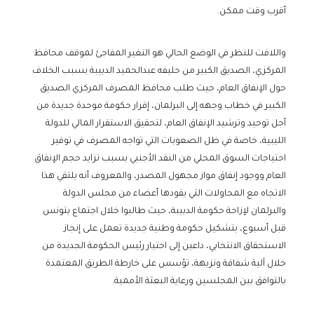
أقرب وقت ممكن.
واللافت للنظر في الوضع الحالي هو التغير المفاجئ لموقف محافظ
المركزي، الصديق الكبير من حليفه عبدالحميد الدبيبة بسبب الخلاف
حول الإنفاق العام، حيث طلب محافظ المصرف المركزي الصديق
الكبير في خطاب وجهه إلى البرلمان، إقرار حكومة موحدة جديدة من
أجل توحيد وترشيد الإنفاق العام، لتحقيق الاستقرار المالي للدولة
الليبية، خاصة في ظل الصعوبات التي تواجه المصرف في توفير
احتياجات السوق المحلي من النقد الأجنبي بسبب تزايد حجم الإنفاق
العام ووجود إنفاق مواز مجهول المصدر، والمعروف أنه يلتقي هذا
الاتجاه مع المحاولات التي يقودها أعضاء من مجلس الدولة
والبرلمان لإزاحة حكومة الدبيبة، حيث طالبوا خلال اجتماع بتونس
قبل أسبوع، بتشكيل حكومة وطنية جديدة تعمل على إنجاز
الاستحقاق الانتخابي، داعين إلى اختيار رئيس الحكومة الجديدة من
خلال آلية شفافة ونزيهة، تؤسس على خارطة الطريق المعتمدة
بالتوافق بين المجلسين ورعاية البعثة الأممية.