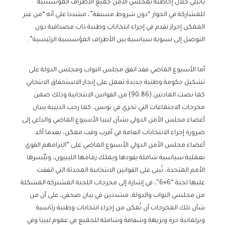
باتيلي خلال إحاطته بمجلس الأمن جميع الأطراف المؤسسية
للمشاركة في الحوار “دون شروط مسبقة”، مشددا على أنه “من غير
الممكن إحراز تقدم في إجراء انتخابات وطنية ذات مصداقية دون
التوصل إلى تسوية سياسية بين الأطراف المؤسسية الرئيسية”.
أما الأسبوع الماضي فقد اتفق مجلس النواب ومجلس الدولة على
تشكيل حكومة وطنية جديدة تعمل على إنجاز الاستحقاق الانتخابي
كما نصت المادتين (90،86) من القوانين الانتخابية وذلك ضمن
مخرجات الاجتماعات التي تجري في تونس، كما رحب الدبيبة ببيان
أعضاء مجلس الأمن الدولي بشأن ليبيا الأسبوع الماضي والداعي إلى
ضرورة إجراء الانتخابات العامة في أقرب وقت ممكن، بعدما أكد
أعضاء مجلس الأمن الدولي الأسبوع الماضي على “التزامهم القوي
بعملية سياسية شاملة يقودها ويملك زمامها الليبيون، وتيِّسرها
الأمم المتحدة، تُبنى على القوانين الانتخابية المحدثة التي اتفقت
عليها لجنة “6+6″، في إشارة إلى مخرجات اللجنة المشتركة المشكلة
من مجلسي النواب والدولة، مشددين في بيان صحفي، على أن من
شأن تلك المخرجات أن تُمكن من إجراء انتخابات وطنية رئاسية
وبرلمانية حرة ونزيهة وشفافة وشاملة للجميع في عموم ليبيا وفي