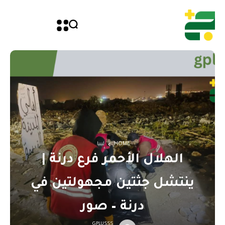
HOME
ليبيا
الهلال الأحمر فرع درنة |
ينتشل جثتين مجهولتين في
درنة – صور
GPLUSSS