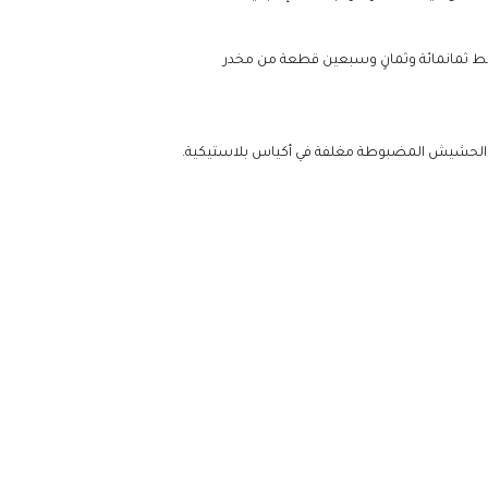
ن ضبط ثمانمائة وثمانٍ وسبعين قطعة من مخدر
طع الحشيش المضبوطة مغلفة في أكياس بلاستيكية.