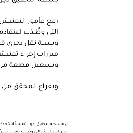
سلطة التحقيق تجري ت
رفع مأمور التفتيش ف
التي وطَّـدَت اعتقاده
وسيلة نقل بحري قادم
مبررات إجراء تفتيش 
وسبعين قطعة من 
وبفراغ المحقق من ا
أن «سلطة التحقيق أجرت تفتيشاً استهدف إث
التحريات والدلائل التي وطَّـدَت اعتقاده بد