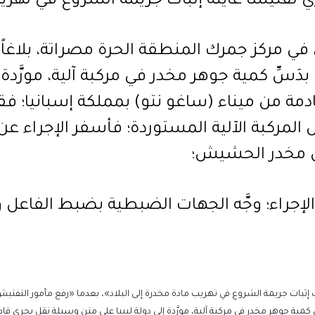
فتيشاً غايته إثبات جريمة الشروع في تهريب 
ي مركز جمرك المنطقة الحرة مصراتة، بلاغاً،
 بدَسِّ كمية جوهر مخدر في مركبة آلية، مورَّدة
ة من ميناء (ساغو نتو) بمملكة إسبانيا؛ فقا
المركبة الآلية المستوردة؛ فأسفر الإجراء عن
مخدر الحشيش؛
لإجراء؛ وجَّه الجهات الضبطية بضبط الفاعل 
بات جريمة الشروع في تهريب مادة مخدرة إلى البلاد»، بعدما «رفع مأمور التفتي
َسِّ كمية جوهر مخدر في مركبة آلية، مورَّدة إلى دولة ليبيا على متن وسيلة نقل بحري 