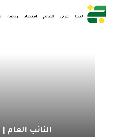
ليبيا
عربي
العالم
اقتصاد
رياضة
ف
النائب العام | يأ