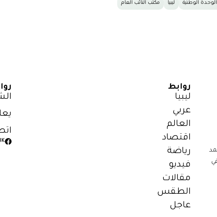
لوحدة الوطنية
ليبيا
مكتب النائب العام
روابط
روا
ليبيا
الش
عربي
يعل
العالم
اتص
اقتصاد
3K
رياضة
مد
ي
فيديو
مقالات
الطقس
عاجل