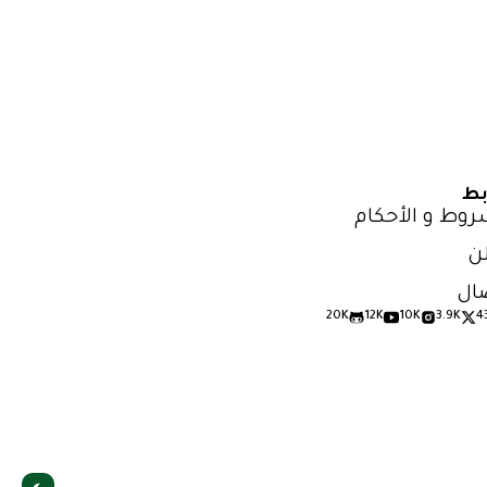
بط
روط و الأحكام
ن
ال
20K
12K
10K
3.9K
4