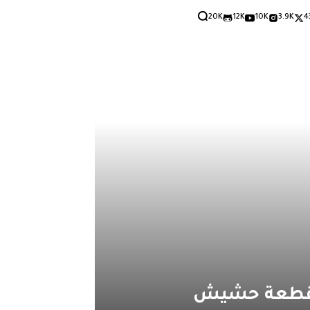
20K
12K
10K
3.9K
4