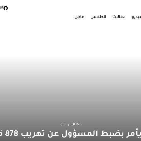
3K
يديو
مقالات
الطقس
عاجل
HOME
ليبيا
مر بضبط المسؤول عن تهريب 878 قطعة حشيش