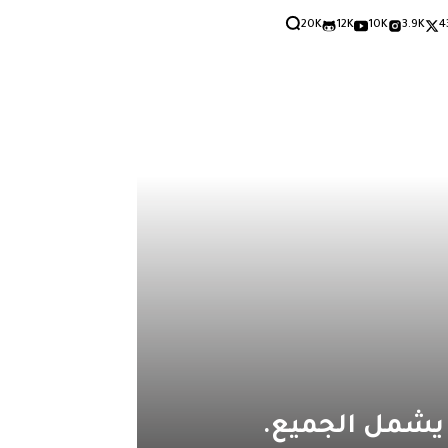
20K
12K
10K
3.9K
4
 يشمل الجميع.