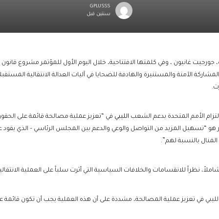
GPLUSSS
سنتين قبل
جورجيت غانيون ، وفي كلمتها الافتتاحية، خلال اليوم الأول للمؤتمر مشروع قانون الم
لمشاركة الآمنة والمستنيرة والهادفة للضحايا في آليات العدالة الانتقالية المستقب
ت.
التزام الأمم المتحدة بدعم الشعب
الليبي
في “تعزيز عملية مصالحة قائمة على الحقوق
ر هو “تسهيل المزيد من التواصل والوعي والدعم بين المجلس الرئاسي – الذي يقود 
لمنال بالنسبة لهم”.
اً، نظراً للانقسامات والخلافات السياسية التي أثرت سلباً على العملية الانتقالية 
الليبي في تعزيز عملية المصالحة، مشددة على أن هذه العملية يجب أن تكون قائمة