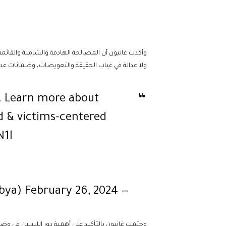
وأكدت غانيون أن المصالحة الهادفة والشاملة والقائ
ولا عدالة في غياب الحقيقة والتعويضات، وضمانات عدم 
". Learn more about
d & victims-centered
N1l
February 26, 2024
— UNSMIL (@UNSMILibya)
وختمت غانيون بالتأكيد على أهمية دور الليبيين في وض