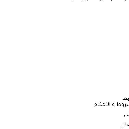
بط
روط و الأحكام
ن
ال