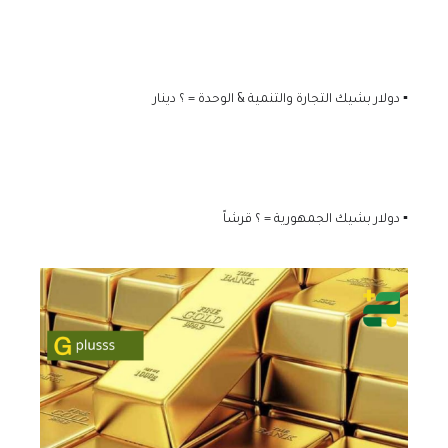
▪️ دولار بشيك التجارة والتنمية & الوحدة = ؟ دينار
▪️ دولار بشيك الجمهورية = ؟ قرشاً