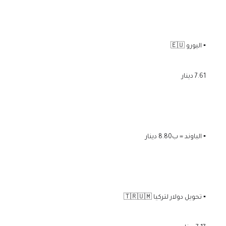
▪️ اليورو 🇪🇺
7.61 دينار
▪️ الباوند = ب8.80 دينار
▪️ تحويل دولار لتركيا 🇹🇷🇺🇲