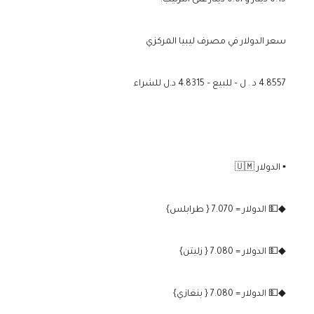
0.15 دينار و0.67 دينار على الترتيب.
سعر الدولار في مصرف ليبيا المركزي
4.8557 د . ل – للبيع – 4.8315 د.ل للشراء
▪️ الدولار 🇺🇲
◆💵 الدولار = 7.070 { طرابلس}
◆💵 الدولار = 7.080 { زليتن}
◆💵 الدولار = 7.080 { بنغازي}