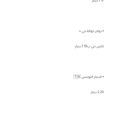
7.17 دينار
▪️ دولار حوالة دبي =
كاش دبي ب7.19 دينار
▪️ الدينار التونسي 🇹🇳
2.20 دينار