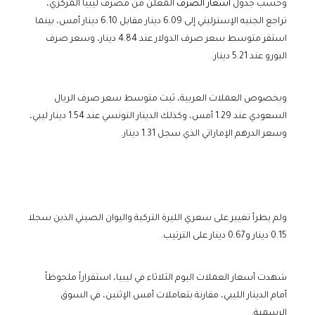
وحسب جدول
أسعار الصرف
المعلن من مصرف ليبيا المركزي،
تراجع الجنيه الإسترليني إلى 6.09 دينار مقابل 6.10 دينار أمس، بينما
استقر متوسط سعر صرف الدولار عند 4.84 دينار، وسعر صرف
اليورو عند 5.21 دينار.
وبخصوص العملات العربية، ثبت متوسط سعر صرف الريال
السعودي عند 1.29 أمس، وكذلك الدينار التونسي عند 1.54 دينار ليبي،
وسعر الدرهم الإماراتي الذي سجل 1.31 دينار.
ولم يطرأ تغيير على سعري الليرة التركية واليوان الصيني الذين سجلا
0.15 دينار و0.67 دينار على الترتيب.
شهدت أسعار العملات اليوم الثلاثاء في ليبيا، استقراراً ملحوظاً
أمام الدينار الليبي، مقارنة بتعاملات أمس الإثنين، في السوق
الرسمية.