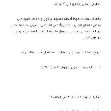
الخليج- سهل بنغازي حتى أمساعد:-
حالة السماء: سقوط أمطار متفرقة, وتكون جيدة هذا اليوم على
بعض مناطق الجبل الأخضر وأقصى الساحل الشرقي تصحبها خلايا
من السحب الرعدية احيانا، وتقل فاعلية السحب الممطرة تدريجيا
من يوم الغد.
الرياح: شمالية غربية إلى شمالية معتدلة إلى نشطة السرعة.
درجات الحرارة القصوى: تتراوح مابين(13–19)مْ.
الجفرة- سبها-غـات -غدامس- الحمادة:-