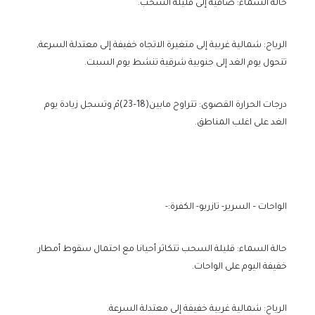
حالة السماء: صافية إلى قليلة السحب.
الرياح: شمالية غربية إلى متغيرة الاتجاه خفيفة إلى معتدلة السرعة,
تتحول يوم الغد إلى جنوبية شرقية تنشط يوم السبت.
درجات الحرارة القصوى: تتراوح مابين(18–23)مْ وتسجل زيادة يوم
الغد على اغلب المناطق.
الواحات – السرير- تازربو- الكفرة:-
حالة السماء: قليلة السحب تتكاثر أحيانا مع احتمال سقوط أمطار
خفيفة اليوم على الواحات.
الرياح: شمالية غربية خفيفة إلى معتدلة السرعة.