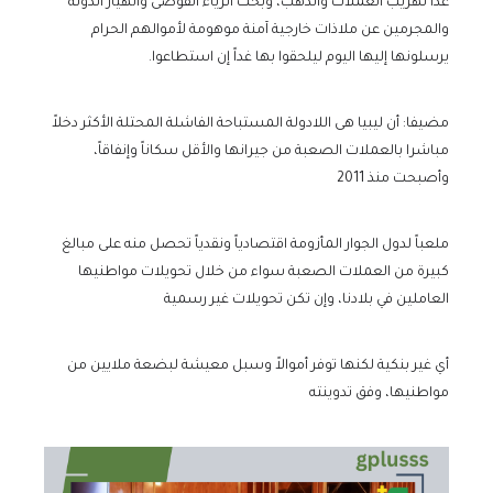
عدا تهريب العملات والذهب، وبحث أثرياء الفوضى وانهيار الدولة
والمجرمين عن ملاذات خارجية آمنة موهومة لأموالهم الحرام
يرسلونها إليها اليوم ليلحقوا بها غداً إن استطاعوا.
مضيفا: أن ليبيا هى اللادولة المستباحة الفاشلة المحتلة الأكثر دخلاً
مباشرا بالعملات الصعبة من جيرانها والأقل سكاناً وإنفاقاً،
وأصبحت منذ 2011
ملعباً لدول الجوار المأزومة اقتصادياً ونقدياً تحصل منه على مبالغ
كبيرة من العملات الصعبة سواء من خلال تحويلات مواطنيها
العاملين في بلادنا، وإن تكن تحويلات غير رسمية
أي غير بنكية لكنها توفر أموالاً وسبل معيشة لبضعة ملايين من
مواطنيها، وفق تدوينته