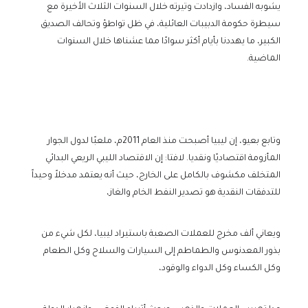
يشوبه الفساد، وازدادت وتيرته خلال السنوات الثلاث الأخيرة مع
سيطرة حكومة الدبيبات العائلية، في ظل تواطؤ وتحالف الصديق
الكبير، ما يهددنا بأيام أكثر سوادًا مما عشناها خلال السنوات
الماضية.
وتابع بعيو، إن ليبيا أصبحت منذ العام 2011م، ملعبًا لدول الجوار
المأزومة اقتصاديًا ونقديا. لافتا: إن الاقتصاد الليبي الريعي البدائي
المتخلف مكشوف بالكامل على الخارج، حيث أنه يعتمد مدخلاً وحيداً
للتدفقات النقدية هو تصدير النفط الخام والغاز،
ويعاني ألف مخرج للعملات الصعبة باستيراد ليبيا، لكل شيء من
بذور المعدنوس والطماطم إلى السيارات والسلاح وكل الطعام
وكل الكساء وكل الدواء والوقود،