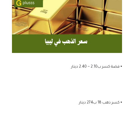
▪️ فضة كسر ب2.10 ~ 2.40 دينار
▪️ كسر ذهب 18 ب274 دينار