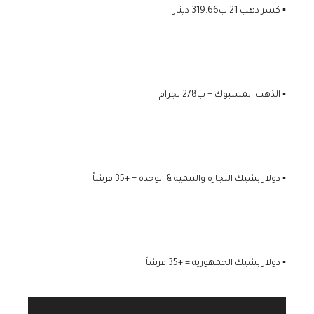
▪️ كسر ذهب 21 ب319.66 دينار
▪️ الذهب المسبوك = ب278 لجرام
▪️ دولار بشيك التجارة والتنمية & الوحدة = +35 قرشاً
▪️ دولار بشيك الجمهورية = +35 قرشاً
مشغل