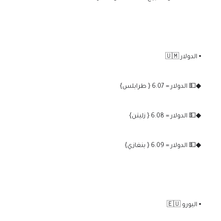
▪️ الدولار 🇺🇲
◆💵 الدولار = 6.07 { طرابلس}
◆💵 الدولار = 6.08 { زليتن}
◆💵 الدولار = 6.09 { بنغازي}
▪️ اليورو 🇪🇺