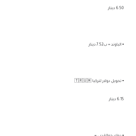
6.50 دينار
▪️ الباوند = ب7.52 دينار
▪️ تحويل دولار لتركيا 🇹🇷🇺🇲
6.15 دينار