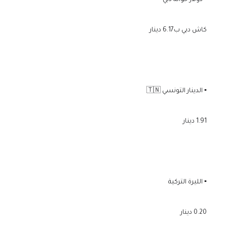
▪️ دولار حوالة دبي =
كاش دبي ب6.17 دينار
▪️ الدينار التونسي 🇹🇳
1.91 دينار
▪️ الليرة التركية
0.20 دينار