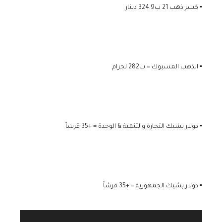
▪️ كسر ذهب 21 ب324.9 دينار
▪️ الذهب المسبوك = ب282 لجرام
▪️ دولار بشيك التجارة والتنمية & الوحدة = +35 قرشاً
▪️ دولار بشيك الجمهورية = +35 قرشاً
مشغل