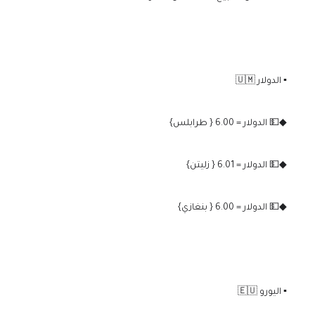
▪️ الدولار 🇺🇲
◆💵 الدولار = 6.00 { طرابلس}
◆💵 الدولار = 6.01 { زليتن}
◆💵 الدولار = 6.00 { بنغازي}
▪️ اليورو 🇪🇺