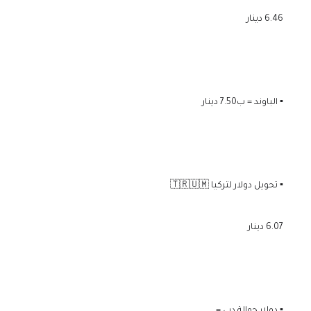
6.46 دينار
▪️ الباوند = ب7.50 دينار
▪️ تحويل دولار لتركيا 🇹🇷🇺🇲
6.07 دينار