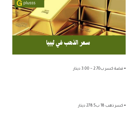
▪️ فضة كسر ب2.70 ~ 3.00 دينار
▪️ كسر ذهب 18 ب278.5 دينار