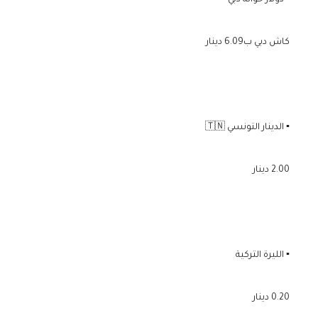
▪️ دولار حوالة دبي =
كاش دبي ب6.09 دينار
▪️ الدينار التونسي 🇹🇳
2.00 دينار
▪️ الليرة التركية
0.20 دينار