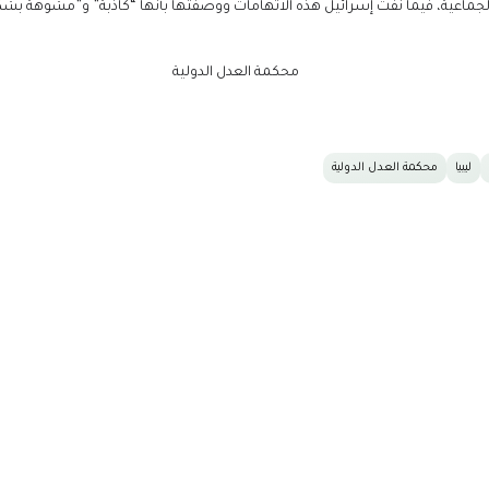
دة الجماعية، فيما نفت إسرائيل هذه الاتهامات ووصفتها بأنها “كاذبة” و”مشوهة ب
ليبيا
محكمة العدل الدولية