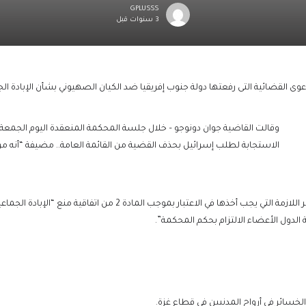
GPLUSSS
3 سنوات قبل
وى القضائية التى رفعتها دولة جنوب إفريقيا ضد الكيان الصهيوني بشأن الإبادة 
وقالت القاضية جوان دونوجو – خلال جلسة المحكمة المنعقدة اليوم الجمعة 
الاستجابة لطلب إسرائيل بحذف القضية من القائمة العامة.. مضيفة “أنه من
كشعب يستوفون المعايير اللازمة التي يجب أخذها في الاعتبار ب
 الدول الأعضاء الالتزام بحكم المحكمة”.
لخسائر في أرواح المدنيين في قطاع غزة.