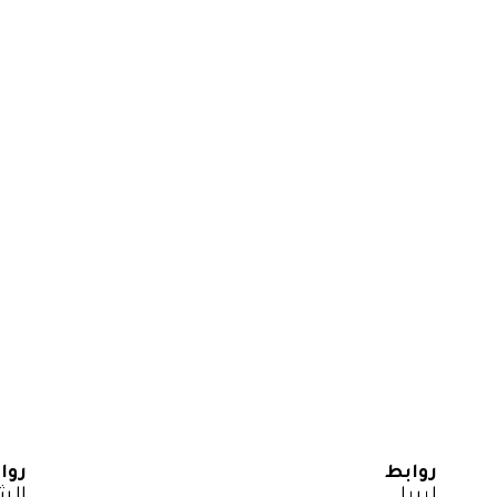
روابط
روا