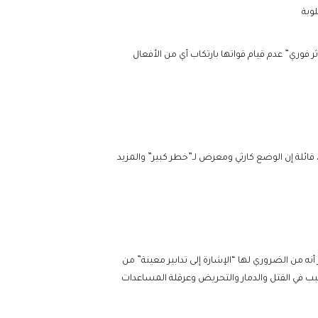
وبة
 فوري” عدم قيام قواتها بارتكاب أي من الأفعال
قائلة إن الوضع كارثي ومعرض لـ”خطر كبير” والمزيد
زام بها، أن المحكمة تشعر أنه من الضروري لها “الإشارة إلى تدابير معينة” من
سبب في القتل والدمار والتحريض وعرقلة المساعدات