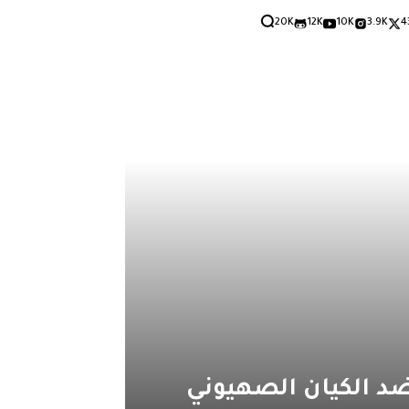
20K
12K
10K
3.9K
4
ضد الكيان الصهيوني